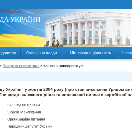
одавство
Очищення влади
Міжнародна діяльність
Інфо
 >
Пошук за реквізитами
> Картка законопроекту >
у України" у жовтні 2004 року (про стан виконання Урядом вимо
їни щодо належного рівня та своєчасної виплати заробітної п
5765 від 08.07.2004
5 сесія IV скликання
Організаційні питання
Народний депутат України