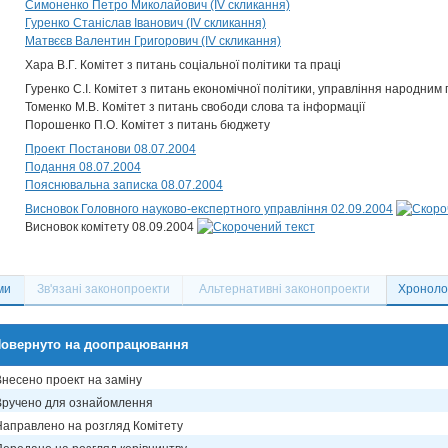
Симоненко Петро Миколайович (IV скликання)
Гуренко Станіслав Іванович (IV скликання)
Матвєєв Валентин Григорович (IV скликання)
Хара В.Г. Комітет з питань соціальної політики та праці
Гуренко С.І. Комітет з питань економічної політики, управління народним 
Томенко М.В. Комітет з питань свободи слова та інформації
Порошенко П.О. Комітет з питань бюджету
Проект Постанови 08.07.2004
Подання 08.07.2004
Пояснювальна записка 08.07.2004
Висновок Головного науково-експертного управління 02.09.2004
Висновок комітету 08.09.2004
ми
Зв'язані законопроекти
Альтернативні законопроекти
Хронолог
овернуто на доопрацювання
Внесено проект на заміну
Вручено для ознайомлення
Направлено на розгляд Комітету