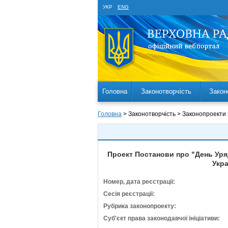
УКР
ENG
Головна
Законотворчість
Закон
Головна
> Законотворчість > Законопроекти
Проект Постанови про "День Уряд
Укра
Номер, дата реєстрації:
Сесія реєстрації:
Рубрика законопроекту:
Суб'єкт права законодавчої ініціативи: