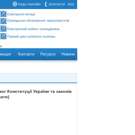
РАДА ОНЛАЙН
КОНТАКТИ
RSS
Електронні петиції
Громадське обговорення законопроєктів
Електронний кабінет громадянина
Повний цикл публічної політики
рмація
Контакти
Ресурси
Новини
г Конституції України та законів
лати)