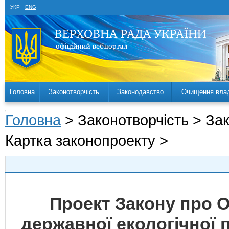
УКР
ENG
Головна
Законотворчість
Законодавство
Очищення вла
Головна
> Законотворчість > За
Картка законопроекту >
Проект Закону про О
державної екологічної п