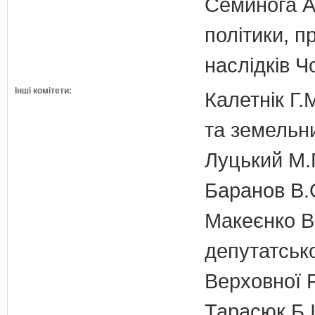
Семинога А.
політики, п
наслідків 
Інші комітети:
Калетнік Г.
та земельн
Луцький М.Г
Баранов В.
Макеєнко В.
депутатсько
Верховної 
Тарасюк Б.І