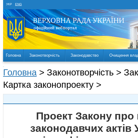
УКР
ENG
Головна
Законотворчість
Законодавство
Очищення вла
Головна
> Законотворчість > За
Картка законопроекту >
Проект Закону про 
законодавчих актів