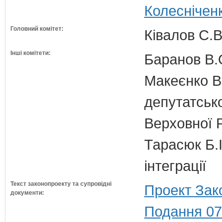
Колеснічен
Головний комітет:
Ківалов С.В
Інші комітети:
Баранов В.
Макеєнко В.
депутатсько
Верховної 
Тарасюк Б.І
інтеграції
Текст законопроекту та супровідні
Проект Зак
документи:
Подання 07