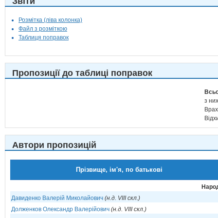
Звіти
Розмітка (ліва колонка)
Файл з розміткою
Таблиця поправок
Пропозиції до таблиці поправок
Всьо
з них
Врах
Відх
Автори пропозицій
Прізвище, ім'я, по батькові
Народ
Давиденко Валерій Миколайович
(н.д. VIII скл.)
Долженков Олександр Валерійович
(н.д. VIII скл.)