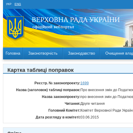
УКР
ENG
Головна
Законотворчість
Законодавство
Очищення вла
Картка таблиці поправок
Реєстр. № законопроекту:
1699
Назва (заголовок) таблиці поправок:
Про внесення змін до Податков
Назва законопроекту:
про внесення змін до Податков
Читання:
Друге читання
Головний Комітет:
Комітет Верховної Ради Україн
Дата розгляду в комітеті:
03.06.2015