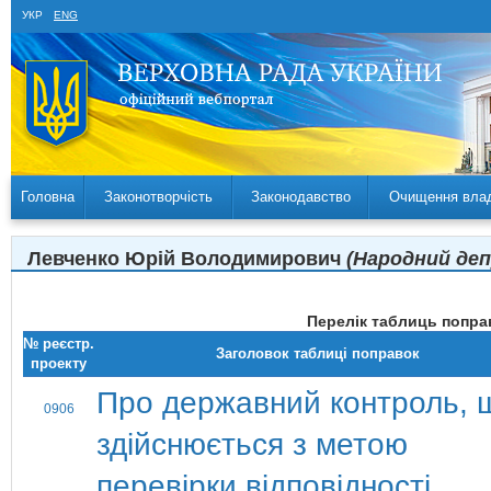
УКР
ENG
Головна
Законотворчість
Законодавство
Очищення вла
Левченко Юрій Володимирович
(Народний депу
Перелік таблиць поправ
№ реєстр.
Заголовок таблиці поправок
проекту
Про державний контроль, 
0906
здійснюється з метою
перевірки відповідності