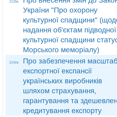
Про внесення змін до Зако
2129а
України "Про охорону
культурної спадщини" (щод
надання об'єктам підводної
культурної спадщини стату
Морського меморіалу)
Про забезпечення масштаб
2142а
експортної експансії
українських виробників
шляхом страхування,
гарантування та здешевле
кредитування експорту