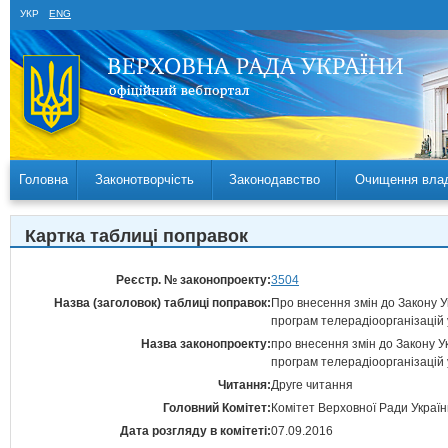
УКР
ENG
Головна
Законотворчість
Законодавство
Очищення вла
Картка таблиці поправок
Реєстр. № законопроекту:
3504
Назва (заголовок) таблиці поправок:
Про внесення змін до Закону 
програм телерадіоорганізацій 
Назва законопроекту:
про внесення змін до Закону 
програм телерадіоорганізацій 
Читання:
Друге читання
Головний Комітет:
Комітет Верховної Ради Україн
Дата розгляду в комітеті:
07.09.2016