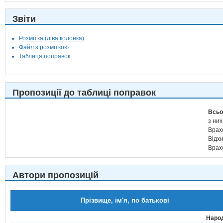
Звіти
Розмітка (ліва колонка)
Файл з розміткою
Таблиця поправок
Пропозиції до таблиці поправок
Всьо
з них
Врах
Відх
Врах
Автори пропозицій
Прізвище, ім'я, по батькові
Народ