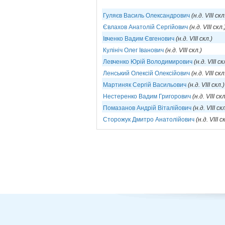
Гуляєв Василь Олександрович
(н.д. VIII скл
Євлахов Анатолій Сергійович
(н.д. VIII скл.
Івченко Вадим Євгенович
(н.д. VIII скл.)
Кулініч Олег Іванович
(н.д. VIII скл.)
Левченко Юрій Володимирович
(н.д. VIII ск
Ленський Олексій Олексійович
(н.д. VIII скл
Мартиняк Сергій Васильович
(н.д. VIII скл.)
Нестеренко Вадим Григорович
(н.д. VIII скл
Помазанов Андрій Віталійович
(н.д. VIII скл
Сторожук Дмитро Анатолійович
(н.д. VIII с