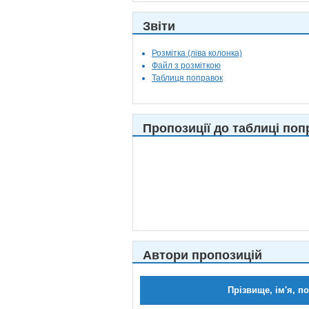
Звіти
Розмітка (ліва колонка)
Файл з розміткою
Таблиця поправок
Пропозиції до таблиці поп
Автори пропозицій
Прізвище, ім'я, п