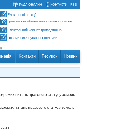
РАДА ОНЛАЙН
КОНТАКТИ
RSS
Електронні петиції
Громадське обговорення законопроєктів
Електронний кабінет громадянина
Повний цикл публічної політики
рмація
Контакти
Ресурси
Новини
 окремих питань правового статусу земель
 окремих питань правового статусу земель
носин