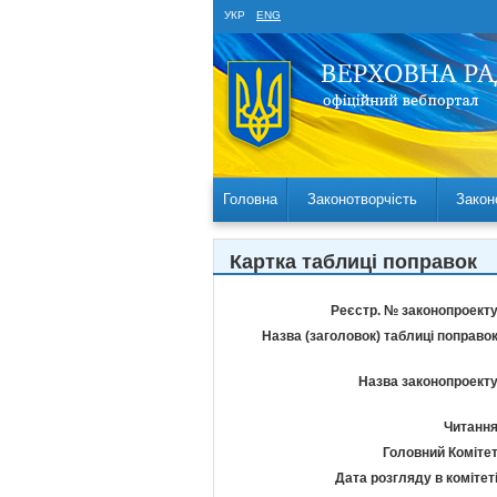
УКР
ENG
Головна
Законотворчість
Закон
Картка таблиці поправок
Реєстр. № законопроекту
Назва (заголовок) таблиці поправок
Назва законопроекту
Читання
Головний Комітет
Дата розгляду в комітеті