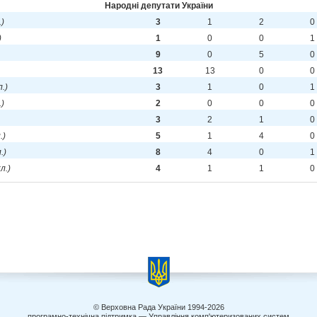
Народні депутати України
.)
3
1
2
0
)
1
0
0
1
9
0
5
0
13
13
0
0
л.)
3
1
0
1
.)
2
0
0
0
3
2
1
0
.)
5
1
4
0
.)
8
4
0
1
кл.)
4
1
1
0
© Верховна Рада України 1994-2026
програмно-технічна підтримка — Управління комп'ютеризованих систем