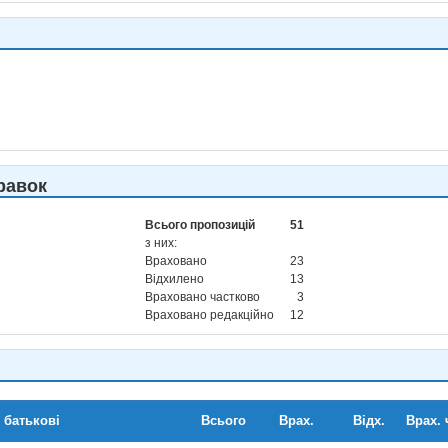
равок
Всього пропозицій
51
з них:
Враховано
23
Відхилено
13
Враховано частково
3
Враховано редакційно
12
о батькові
Всього
Врах.
Відх.
Врах. 