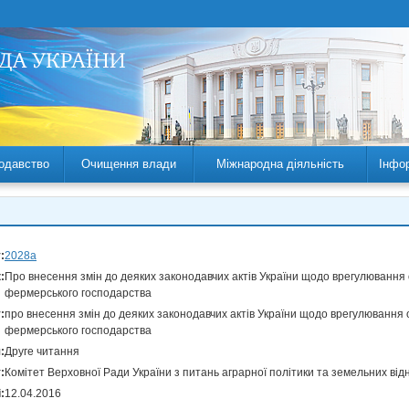
одавство
Очищення влади
Міжнародна діяльність
Інфо
:
2028а
:
Про внесення змін до деяких законодавчих актів України щодо врегулювання
фермерського господарства
:
про внесення змін до деяких законодавчих актів України щодо врегулювання
фермерського господарства
:
Друге читання
:
Комітет Верховної Ради України з питань аграрної політики та земельних від
:
12.04.2016