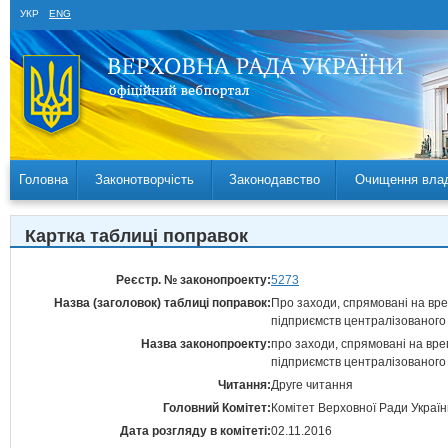
УКР
ENG
Головна
Законотворчість
Законодавство
Очищення вла
Картка таблиці поправок
Реєстр. № законопроекту:
5273
Назва (заголовок) таблиці поправок:
Про заходи, спрямовані на вр
підприємств централізованого 
Назва законопроекту:
про заходи, спрямовані на вр
підприємств централізованого 
Читання:
Друге читання
Головний Комітет:
Комітет Верховної Ради Україн
Дата розгляду в комітеті:
02.11.2016