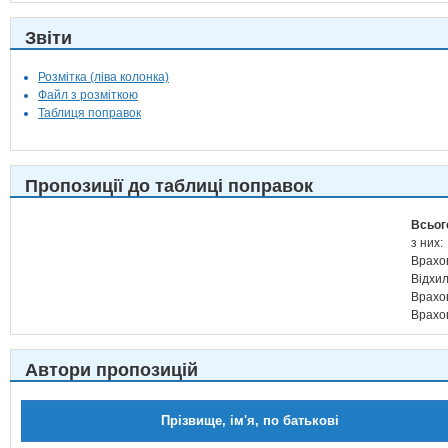
Звіти
Розмітка (ліва колонка)
Файл з розміткою
Таблиця поправок
Пропозиції до таблиці поправок
Всьог
з них:
Врахо
Відхи
Врахо
Врахо
Автори пропозицій
Прізвище, ім'я, по батькові