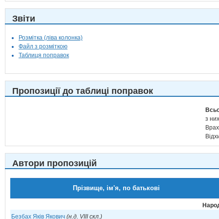
Звіти
Розмітка (ліва колонка)
Файл з розміткою
Таблиця поправок
Пропозиції до таблиці поправок
Всьо
з них
Врах
Відх
Автори пропозицій
Прізвище, ім'я, по батькові
Народ
Безбах Яків Якович
(н.д. VIII скл.)