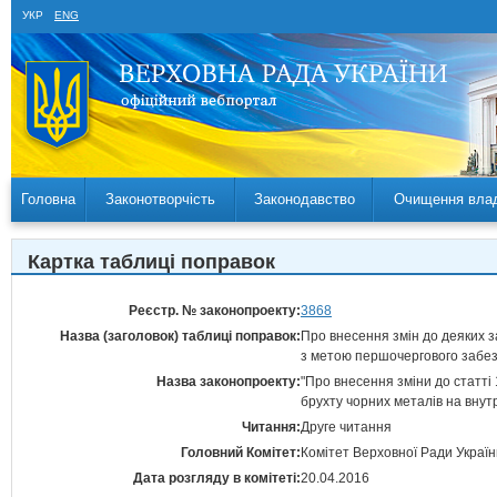
УКР
ENG
Головна
Законотворчість
Законодавство
Очищення вла
Картка таблиці поправок
Реєстр. № законопроекту:
3868
Назва (заголовок) таблиці поправок:
Про внесення змін до деяких 
з метою першочергового забез
Назва законопроекту:
"Про внесення зміни до статті
брухту чорних металів на внут
Читання:
Друге читання
Головний Комітет:
Комітет Верховної Ради Україн
Дата розгляду в комітеті:
20.04.2016