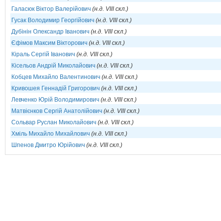
Галасюк Віктор Валерійович
(н.д. VIII скл.)
Гусак Володимир Георгійович
(н.д. VIII скл.)
Дубінін Олександр Іванович
(н.д. VIII скл.)
Єфімов Максим Вікторович
(н.д. VIII скл.)
Кіраль Сергій Іванович
(н.д. VIII скл.)
Кісельов Андрій Миколайович
(н.д. VIII скл.)
Кобцев Михайло Валентинович
(н.д. VIII скл.)
Кривошея Геннадій Григорович
(н.д. VIII скл.)
Левченко Юрій Володимирович
(н.д. VIII скл.)
Матвієнков Сергій Анатолійович
(н.д. VIII скл.)
Сольвар Руслан Миколайович
(н.д. VIII скл.)
Хміль Михайло Михайлович
(н.д. VIII скл.)
Шпенов Дмитро Юрійович
(н.д. VIII скл.)