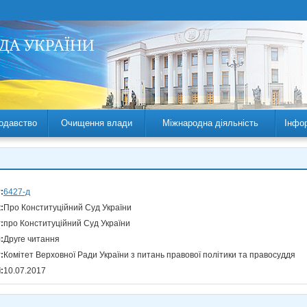
одавство
Очищення влади
Міжнародна діяльність
Інфо
:
6427-д
:
Про Конституційний Суд України
:
про Конституційний Суд України
:
Друге читання
:
Комітет Верховної Ради України з питань правової політики та правосуддя
:
10.07.2017