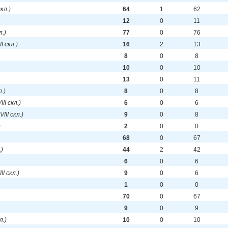
скл.)
64
1
62
12
0
11
л.)
77
0
76
II скл.)
16
2
13
8
0
8
10
0
10
13
0
11
л.)
8
0
8
III скл.)
6
0
6
 VIII скл.)
9
0
8
)
2
0
0
68
0
67
.)
44
2
42
6
0
6
III скл.)
9
0
6
1
0
0
70
0
67
9
0
9
л.)
10
0
10