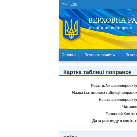
УКР
ENG
Головна
Законотворчість
Закон
Картка таблиці поправок
Реєстр. № законопроекту
Назва (заголовок) таблиці поправок
Назва законопроекту
Читання
Головний Комітет
Дата розгляду в комітеті