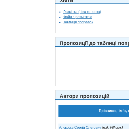
Звіти
Розмітка (ліва колонка)
Файл з розміткою
Таблиця поправок
Пропозиції до таблиці поп
Автори пропозицій
Прізвище, ім'я, 
Алєксєєв Сергій Олегович
(н.д. VIII скл.)