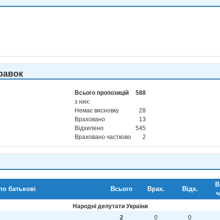
равок
Всього пропозицій
588
з них:
Немає висновку
28
Враховано
13
Відхилено
545
Враховано частково
2
В
по батькові
Всього
Врах.
Відх.
ч
Народні депутати України
2
0
0