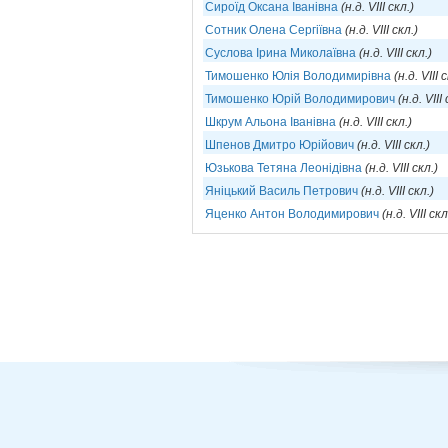
Сироїд Оксана Іванівна
(н.д. VIII скл.)
Сотник Олена Сергіївна
(н.д. VIII скл.)
Суслова Ірина Миколаївна
(н.д. VIII скл.)
Тимошенко Юлія Володимирівна
(н.д. VIII 
Тимошенко Юрій Володимирович
(н.д. VIII
Шкрум Альона Іванівна
(н.д. VIII скл.)
Шпенов Дмитро Юрійович
(н.д. VIII скл.)
Юзькова Тетяна Леонідівна
(н.д. VIII скл.)
Яніцький Василь Петрович
(н.д. VIII скл.)
Яценко Антон Володимирович
(н.д. VIII скл