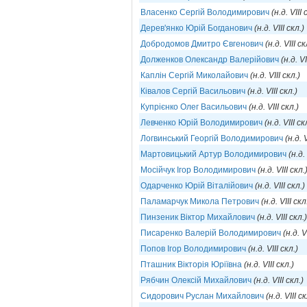
Власенко Сергій Володимирович
(н.д. VIII 
Дерев'янко Юрій Богданович
(н.д. VIII скл.)
Добродомов Дмитро Євгенович
(н.д. VIII ск
Долженков Олександр Валерійович
(н.д. VI
Каплін Сергій Миколайович
(н.д. VIII скл.)
Ківалов Сергій Васильович
(н.д. VIII скл.)
Купрієнко Олег Васильович
(н.д. VIII скл.)
Левченко Юрій Володимирович
(н.д. VIII ск
Логвинський Георгій Володимирович
(н.д. V
Мартовицький Артур Володимирович
(н.д.
Мосійчук Ігор Володимирович
(н.д. VIII скл.
Одарченко Юрій Віталійович
(н.д. VIII скл.)
Паламарчук Микола Петрович
(н.д. VIII скл
Пинзеник Віктор Михайлович
(н.д. VIII скл.)
Писаренко Валерій Володимирович
(н.д. V
Попов Ігор Володимирович
(н.д. VIII скл.)
Пташник Вікторія Юріївна
(н.д. VIII скл.)
Рябчин Олексій Михайлович
(н.д. VIII скл.)
Сидорович Руслан Михайлович
(н.д. VIII ск