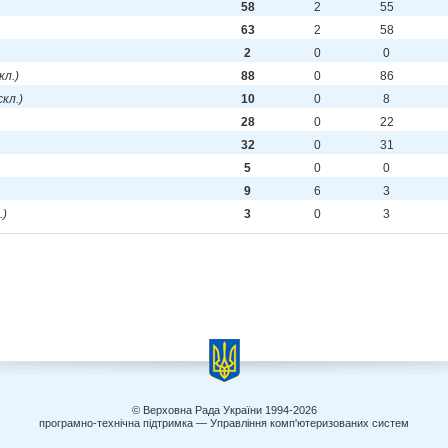
58
2
55
63
2
58
2
0
0
скл.)
88
0
86
 скл.)
10
0
8
28
0
22
32
0
31
5
0
0
9
6
3
.)
3
0
3
© Верховна Рада України 1994-2026
програмно-технічна підтримка — Управління комп'ютеризованих систем