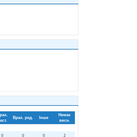
рах.
Немає
Врах. ред.
Інше
аст.
висн.
0
0
0
2