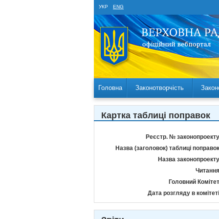
УКР
ENG
Головна
Законотворчість
Закон
Картка таблиці поправок
Реєстр. № законопроекту
Назва (заголовок) таблиці поправок
Назва законопроекту
Читання
Головний Комітет
Дата розгляду в комітеті