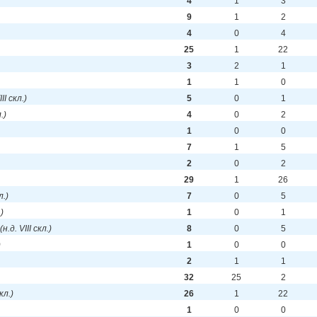
4
1
3
9
1
2
4
0
4
25
1
22
3
2
1
1
1
0
III скл.)
5
0
1
.)
4
0
2
1
0
0
7
1
5
2
0
2
29
1
26
л.)
7
0
5
.)
1
0
1
(н.д. VIII скл.)
8
0
5
)
1
0
0
2
1
1
32
25
2
скл.)
26
1
22
1
0
0