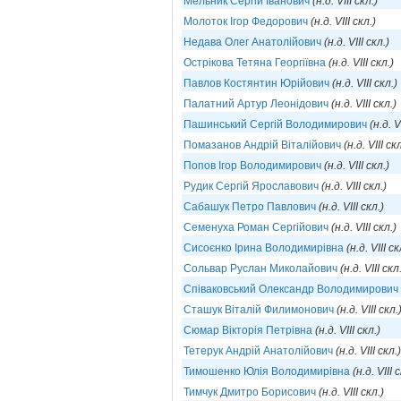
Мельник Сергій Іванович
(н.д. VIII скл.)
Молоток Ігор Федорович
(н.д. VIII скл.)
Недава Олег Анатолійович
(н.д. VIII скл.)
Острікова Тетяна Георгіївна
(н.д. VIII скл.)
Павлов Костянтин Юрійович
(н.д. VIII скл.)
Палатний Артур Леонідович
(н.д. VIII скл.)
Пашинський Сергій Володимирович
(н.д. V
Помазанов Андрій Віталійович
(н.д. VIII скл
Попов Ігор Володимирович
(н.д. VIII скл.)
Рудик Сергій Ярославович
(н.д. VIII скл.)
Сабашук Петро Павлович
(н.д. VIII скл.)
Семенуха Роман Сергійович
(н.д. VIII скл.)
Сисоєнко Ірина Володимирівна
(н.д. VIII ск
Сольвар Руслан Миколайович
(н.д. VIII скл
Співаковський Олександр Володимирович
Сташук Віталій Филимонович
(н.д. VIII скл.
Сюмар Вікторія Петрівна
(н.д. VIII скл.)
Тетерук Андрій Анатолійович
(н.д. VIII скл.)
Тимошенко Юлія Володимирівна
(н.д. VIII 
Тимчук Дмитро Борисович
(н.д. VIII скл.)