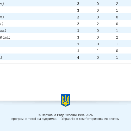
л.)
2
0
2
3
0
1
л.)
2
0
0
л.)
2
2
0
скл.)
1
0
1
II скл.)
3
0
2
1
0
1
1
1
0
.)
4
0
1
© Верховна Рада України 1994-2026
програмно-технічна підтримка — Управління комп'ютеризованих систем