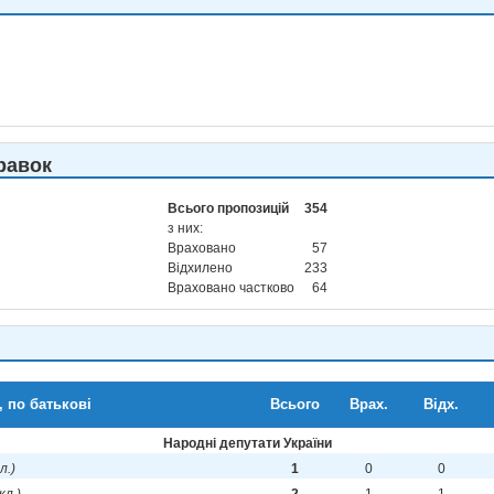
равок
Всього пропозицій
354
з них:
Враховано
57
Відхилено
233
Враховано частково
64
, по батькові
Всього
Врах.
Відх.
Народні депутати України
кл.)
1
0
0