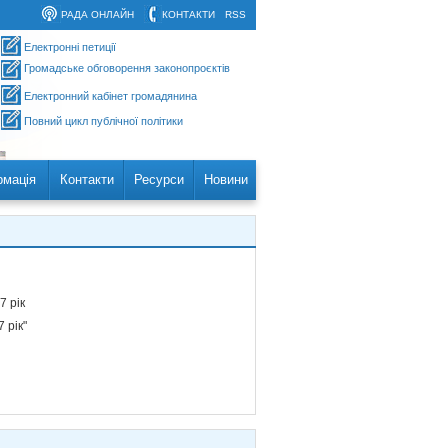
РАДА ОНЛАЙН
КОНТАКТИ
RSS
Електронні петиції
Громадське обговорення законопроєктів
Електронний кабінет громадянина
Повний цикл публічної політики
рмація
Контакти
Ресурси
Новини
7 рік
 рік"