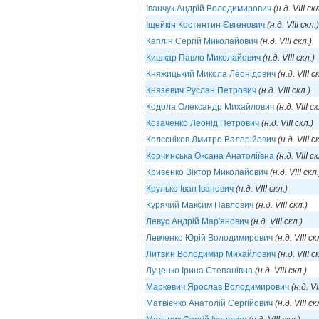
Іванчук Андрій Володимирович
(н.д. VIII скл
Іщейкін Костянтин Євгенович
(н.д. VIII скл.)
Каплін Сергій Миколайович
(н.д. VIII скл.)
Кишкар Павло Миколайович
(н.д. VIII скл.)
Княжицький Микола Леонідович
(н.д. VIII с
Князевич Руслан Петрович
(н.д. VIII скл.)
Кодола Олександр Михайлович
(н.д. VIII ск
Козаченко Леонід Петрович
(н.д. VIII скл.)
Колєсніков Дмитро Валерійович
(н.д. VIII с
Корчинська Оксана Анатоліївна
(н.д. VIII ск
Кривенко Віктор Миколайович
(н.д. VIII скл.
Крулько Іван Іванович
(н.д. VIII скл.)
Курячий Максим Павлович
(н.д. VIII скл.)
Левус Андрій Мар'янович
(н.д. VIII скл.)
Левченко Юрій Володимирович
(н.д. VIII ск
Литвин Володимир Михайлович
(н.д. VIII с
Луценко Ірина Степанівна
(н.д. VIII скл.)
Маркевич Ярослав Володимирович
(н.д. VI
Матвієнко Анатолій Сергійович
(н.д. VIII ск