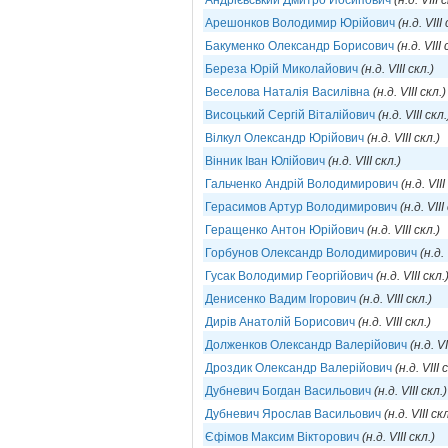
Андрієвський Дмитро Йосипович
(н.д. VIII 
Арешонков Володимир Юрійович
(н.д. VIII
Бакуменко Олександр Борисович
(н.д. VIII 
Береза Юрій Миколайович
(н.д. VIII скл.)
Веселова Наталія Василівна
(н.д. VIII скл.)
Висоцький Сергій Віталійович
(н.д. VIII скл.
Вілкул Олександр Юрійович
(н.д. VIII скл.)
Вінник Іван Юлійович
(н.д. VIII скл.)
Гальченко Андрій Володимирович
(н.д. VIII
Герасимов Артур Володимирович
(н.д. VIII
Геращенко Антон Юрійович
(н.д. VIII скл.)
Горбунов Олександр Володимирович
(н.д. 
Гусак Володимир Георгійович
(н.д. VIII скл.
Денисенко Вадим Ігорович
(н.д. VIII скл.)
Дирів Анатолій Борисович
(н.д. VIII скл.)
Долженков Олександр Валерійович
(н.д. VI
Дроздик Олександр Валерійович
(н.д. VIII 
Дубневич Богдан Васильович
(н.д. VIII скл.)
Дубневич Ярослав Васильович
(н.д. VIII скл
Єфімов Максим Вікторович
(н.д. VIII скл.)