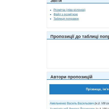
Звіти
Розмітка (ліва колонка)
Файл з розміткою
Таблиця поправок
Пропозиції до таблиці поп
Автори пропозицій
Прізвище, ім'я
Амельченко Василь Васильович
(н.д. VIII с