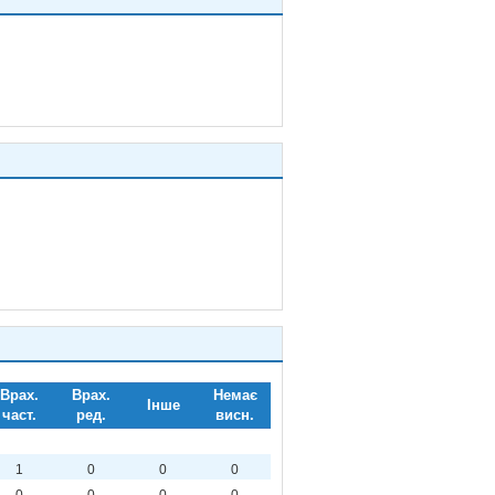
Врах.
Врах.
Немає
Інше
част.
ред.
висн.
1
0
0
0