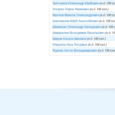
Третьяков Олександр Юрійович
(н.д. VIII ск
Унгурян Павло Якимович
(н.д. VIII скл.)
Фролов Микола Олександрович
(н.д. VIII ск
Шаповалов Юрій Анатолійович
(н.д. VIII ск
Шевченко Олександр Леонідович
(н.д. VIII 
Шкварилюк Володимир Васильович
(н.д. VI
Шкрум Альона Іванівна
(н.д. VIII скл.)
Южаніна Ніна Петрівна
(н.д. VIII скл.)
Яценко Антон Володимирович
(н.д. VIII скл