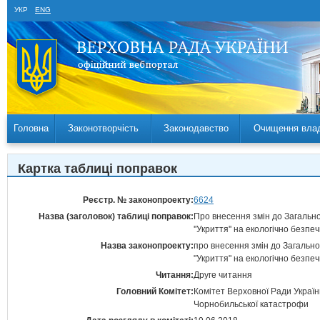
УКР
ENG
Головна
Законотворчість
Законодавство
Очищення вла
Картка таблиці поправок
Реєстр. № законопроекту:
6624
Назва (заголовок) таблиці поправок:
Про внесення змін до Загальн
''Укриття'' на екологічно безпе
Назва законопроекту:
про внесення змін до Загально
"Укриття" на екологічно безпе
Читання:
Друге читання
Головний Комітет:
Комітет Верховної Ради України
Чорнобильської катастрофи