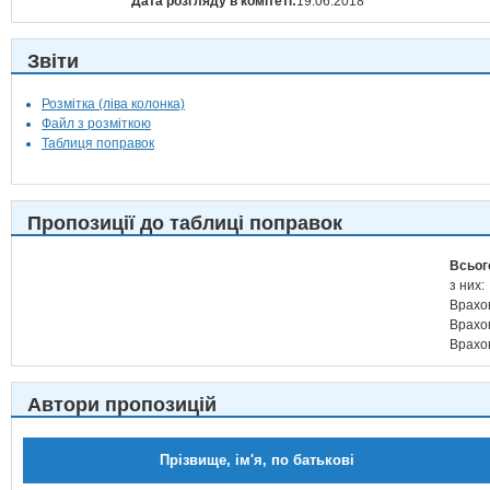
Дата розгляду в комітеті:
19.06.2018
Звіти
Розмітка (ліва колонка)
Файл з розміткою
Таблиця поправок
Пропозиції до таблиці поправок
Всьог
з них:
Врахо
Врахо
Врахо
Автори пропозицій
Прізвище, ім'я, по батькові