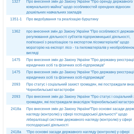
1327
Про внесення змін до Закону України "Про оренду державного 
комунального майна" щодо особливостей орендних відносин
дошкільних навчальних закладів
1351-1
Про видобування та реалізацію бурштину
1362
про внесення змін до Закону України "Про особливості держав
регулювання діяльності суб'єктів підприємницької діяльності,
пов'язаної з реалізацією та експортом лісоматеріалів" щодо
мораторію на експорт лісо - та пиломатеріалів у необроблено
вигляді
1475
Про внесення змін до Закону України "Про державну реєстрац
юридичних осіб та фізичних осіб-підприємців"
1475
Про внесення змін до Закону України ''Про державну реєстрац
юридичних осіб та фізичних осіб-підприємців"
2093
Про статус і соціальний захист громадян, які постраждали вна
Чорнобильської катастрофи
2093
Про внесення змін до Закону України ''Про статус і соціальний
громадян, які постраждали внаслідок Чорнобильської катастр
2418а
Про внесення змін до Закону України"Про основні засади дер
нагляду (контролю) у сфері господарської діяльності" щодо
лібералізації системи державного нагляду (контролю) у сфері
господарської діяльності
2418а
"Про основні засади державного нагляду (контролю) у сфері