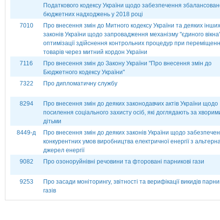
Податкового кодексу України щодо забезпечення збалансован
бюджетних надходжень у 2018 році
7010
Про внесення змін до Митного кодексу України та деяких інши
законів України щодо запровадження механізму "єдиного вікна"
оптимізації здійснення контрольних процедур при переміщенн
товарів через митний кордон України
7116
Про внесення змін до Закону України "Про внесення змін до
Бюджетного кодексу України"
7322
Про дипломатичну службу
8294
Про внесення змін до деяких законодавчих актів України щодо
посилення соціального захисту осіб, які доглядають за хворим
дітьми
8449-д
Про внесення змін до деяких законів України щодо забезпече
конкурентних умов виробництва електричної енергії з альтерн
джерел енергії
9082
Про озоноруйнівні речовини та фторовані парникові гази
9253
Про засади моніторингу, звітності та верифікації викидів парн
газів