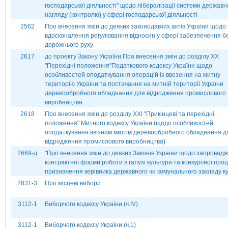
господарської діяльності" щодо лібералізації системи державн
нагляду (контролю) у сфері господарської діяльності
2562
Про внесення змін до деяких законодавчих актів України щодо
вдосконалення регулювання відносин у сфері забезпечення б
дорожнього руху
2617
до проекту Закону України Про внесення змін до розділу ХХ
''Перехідні положення''Податкового кодексу України щодо
особливостей оподаткування операцій із ввезення на митну
територію України та постачання на митній території України
деревообробного обладнання для відродження промислового
виробництва
2618
Про внесення змін до розділу ХХІ "Прикінцеві та перехідні
положення" Митного кодексу України (щодо особливостей
оподаткування ввізним митом деревообробного обладнання д
відродження промислового виробництва)
2669-д
"Про внесення змін до деяких Законів України щодо запровад
контрактної форми роботи в галузі культури та конкурсної про
призначення керівника державного чи комунального закладу к
2831-3
Про місцеві вибори
3112-1
Виборчого кодексу України (ч.ІV)
3112-1
Виборчого кодексу України (ч.1)