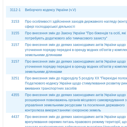
3112-1
Виборчого кодексу України (ч.V)
3153
Про особливості здійснення заходів державного нагляду (конт
сфері господарської діяльності
3155
Про внесення змін до Закону України ''Про біженців та осіб, які
потребують додаткового або тимчасового захисту''
3157
Про внесення змін до деяких законодавчих актів України щодо
уточнення порядку передачі в оренду водних об'єктів у комплек
земельними ділянками
3157
Про внесення змін до деяких законодавчих актів України щодо
уточнення порядку передачі в оренду водних об'єктів у комплек
земельними ділянками
3251
Про внесення змін до підрозділу 5 розділу ХХ "Перехідні поло
Податкового кодексу України щодо стимулювання розвитку рин
вживаних транспортних засобів
4355
Про внесення змін до деяких законодавчих актів України щодо
розширення повноважень органів місцевого самоврядування з
управління земельними ресурсами та посилення державного
контролюза використанням і охороною земель
4437
Про внесення змін до деяких законодавчих актів України щодо
врегулювання окремих питань правового режиму території, що