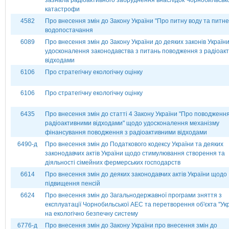
зазнала радіоактивного забруднення внаслідок Чорнобильсько
катастрофи
4582
Про внесення змін до Закону України "Про питну воду та питне
водопостачання
6089
Про внесення змін до Закону України до деяких законів Україн
удосконалення законодавства з питань поводження з радіоак
відходами
6106
Про стратегічну екологічну оцінку
6106
Про стратегічну екологічну оцінку
6435
Про внесення змін до статті 4 Закону України "Про поводження
радіоактивними відходами" щодо удосконалення механізму
фінансування поводження з радіоактивними відходами
6490-д
Про внесення змін до Податкового кодексу України та деяких
законодавчих актів України щодо стимулювання створення та
діяльності сімейних фермерських господарств
6614
Про внесення змін до деяких законодавчих актів України щодо
підвищення пенсій
6624
Про внесення змін до Загальнодержавної програми зняття з
експлуатації Чорнобильської АЕС та перетворення об'єкта ''Укр
на екологічно безпечну систему
6776-д
Про внесення змін до Закону України про внесення змін до