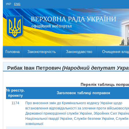
УКР
ENG
Головна
Законотворчість
Законодавство
Очищення вла
Рибак Іван Петрович
(Народний депутат Україн
Перелік таблиць поправ
№ реєстр.
Заголовок таблиці поправок
проекту
1174
Про внесення змін до Кримінального кодексу України щодо
встановлення відповідальності за злочини проти військовослу
Державної прикордонної служби України, Збройних Сил Україн
Національної гвардії України, Служби безпеки України, Служби
зовнішньої