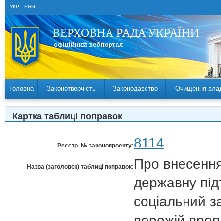
УКР
ENG
Головна
Законотворчість
Законодавство
Очищення вла
Картка таблиці поправок
8114
Реєстр. № законопроекту:
Про внесення
Назва (заголовок) таблиці поправок:
державну під
соціальний за
ворожій проп