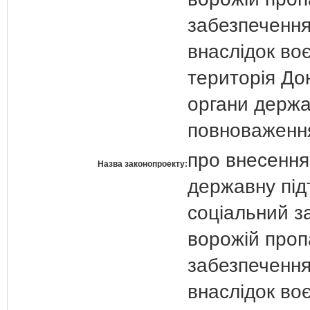
забезпечення
внаслідок воє
територія До
органи держа
повноваженн
про внесення
Назва законопроекту:
державну під
соціальний за
ворожій проп
забезпечення
внаслідок воє