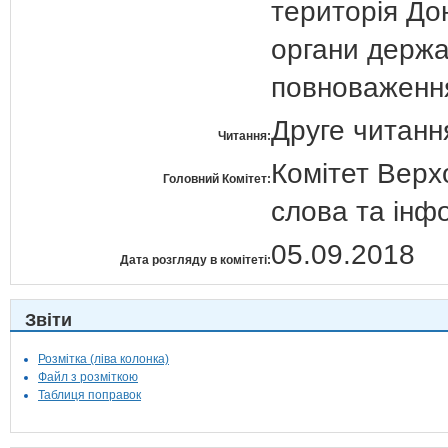
територія До
органи держа
повноваженн
Друге читанн
Читання:
Комітет Верх
Головний Комітет:
слова та інф
05.09.2018
Дата розгляду в комітеті:
Звіти
Розмітка (ліва колонка)
Файл з розміткою
Таблиця поправок