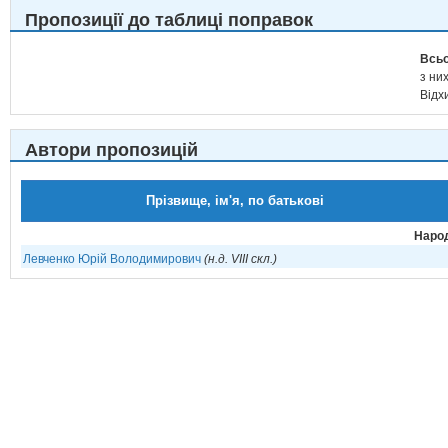
Пропозиції до таблиці поправок
Всьо
з них
Відх
Автори пропозицій
Прізвище, ім'я, по батькові
Народ
Левченко Юрій Володимирович
(н.д. VIII скл.)