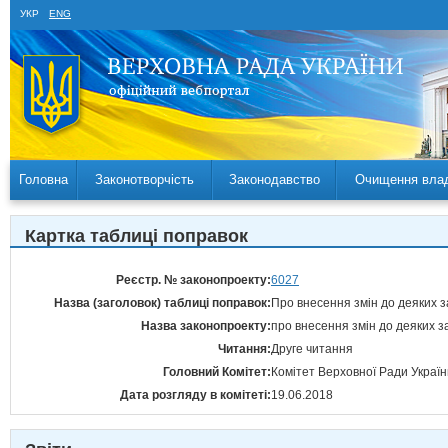
УКР
ENG
Головна
Законотворчість
Законодавство
Очищення вла
Картка таблиці поправок
Реєстр. № законопроекту:
6027
Назва (заголовок) таблиці поправок:
Про внесення змін до деяких з
Назва законопроекту:
про внесення змін до деяких з
Читання:
Друге читання
Головний Комітет:
Комітет Верховної Ради України
Дата розгляду в комітеті:
19.06.2018