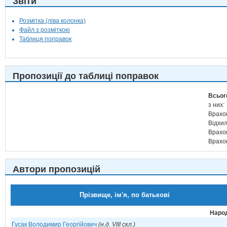
Звіти
Розмітка (ліва колонка)
Файл з розміткою
Таблиця поправок
Пропозиції до таблиці поправок
Всьог
з них:
Врахо
Відхи
Врахо
Врахо
Автори пропозицій
Прізвище, ім'я, по батькові
Народ
Гусак Володимир Георгійович
(н.д. VIII скл.)