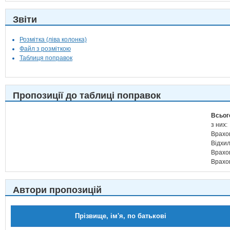
Звіти
Розмітка (ліва колонка)
Файл з розміткою
Таблиця поправок
Пропозиції до таблиці поправок
Всьог
з них:
Врахо
Відхи
Врахо
Врахо
Автори пропозицій
Прізвище, ім'я, по батькові