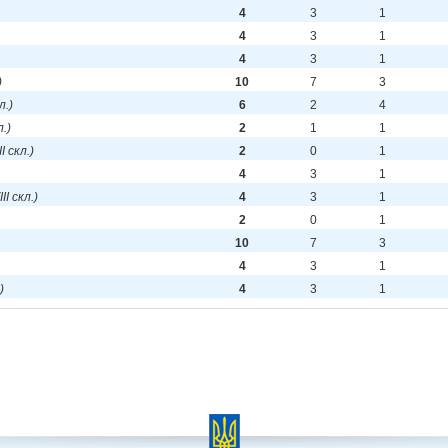
4
3
1
4
3
1
4
3
1
)
10
7
3
л.)
6
2
4
л.)
2
1
1
II скл.)
2
0
1
4
3
1
III скл.)
4
3
1
2
0
1
10
7
3
4
3
1
)
4
3
1