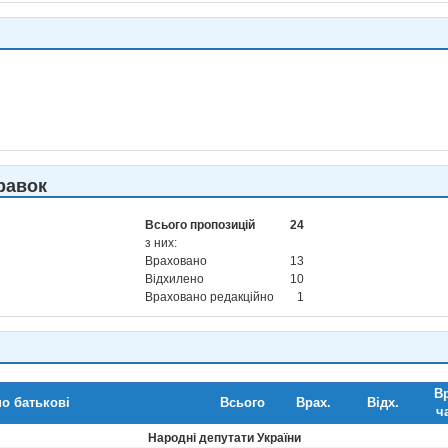
равок
Всього пропозицій
24
з них:
Враховано
13
Відхилено
10
Враховано редакційно
1
Вр
по батькові
Всього
Врах.
Відх.
ч
Народні депутати України