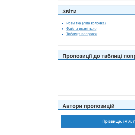
Звіти
Розмітка (ліва колонка)
Файл з розміткою
Таблиця поправок
Пропозиції до таблиці поп
Автори пропозицій
Прізвище, ім'я, 