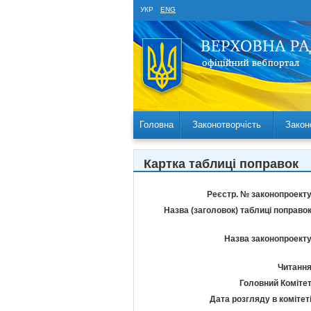
УКР
ENG
Головна
Законотворчість
Закон
Картка таблиці поправок
Реєстр. № законопроекту
Назва (заголовок) таблиці поправок
Назва законопроекту
Читання
Головний Комітет
Дата розгляду в комітеті