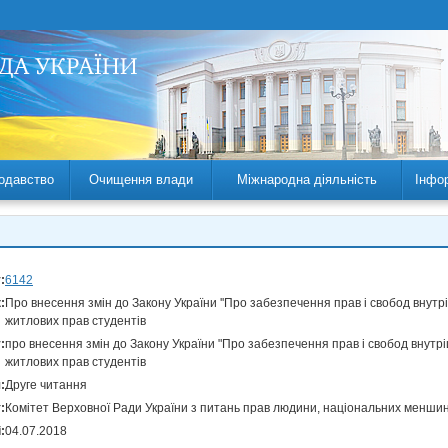
одавство
Очищення влади
Міжнародна діяльність
Інфо
:
6142
:
Про внесення змін до Закону України ''Про забезпечення прав і свобод внут
житлових прав студентів
:
про внесення змін до Закону України "Про забезпечення прав і свобод внутр
житлових прав студентів
:
Друге читання
:
Комітет Верховної Ради України з питань прав людини, національних меншин
:
04.07.2018