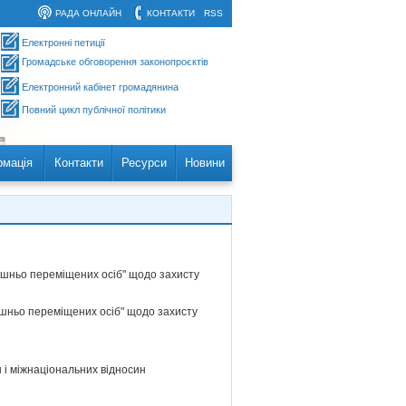
РАДА ОНЛАЙН
КОНТАКТИ
RSS
Електронні петиції
Громадське обговорення законопроєктів
Електронний кабінет громадянина
Повний цикл публічної політики
рмація
Контакти
Ресурси
Новини
рішньо переміщених осіб" щодо захисту
ішньо переміщених осіб" щодо захисту
 і міжнаціональних відносин