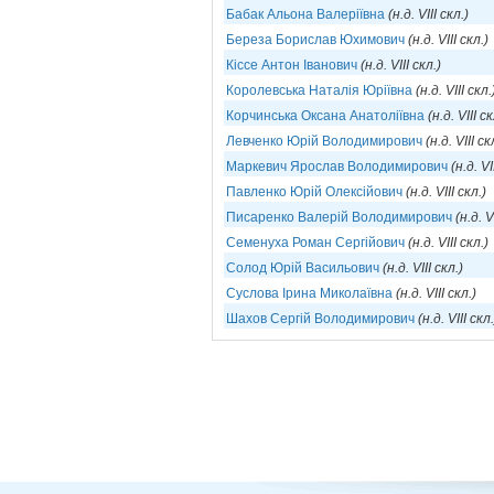
Бабак Альона Валеріївна
(н.д. VIII скл.)
Береза Борислав Юхимович
(н.д. VIII скл.)
Кіссе Антон Іванович
(н.д. VIII скл.)
Королевська Наталія Юріївна
(н.д. VIII скл.
Корчинська Оксана Анатоліївна
(н.д. VIII ск
Левченко Юрій Володимирович
(н.д. VIII ск
Маркевич Ярослав Володимирович
(н.д. VI
Павленко Юрій Олексійович
(н.д. VIII скл.)
Писаренко Валерій Володимирович
(н.д. V
Семенуха Роман Сергійович
(н.д. VIII скл.)
Солод Юрій Васильович
(н.д. VIII скл.)
Суслова Ірина Миколаївна
(н.д. VIII скл.)
Шахов Сергій Володимирович
(н.д. VIII скл.