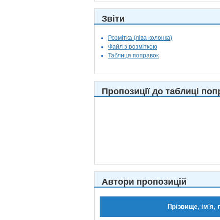
Звіти
Розмітка (ліва колонка)
Файл з розміткою
Таблиця поправок
Пропозиції до таблиці поп
Автори пропозицій
Прізвище, ім'я, 