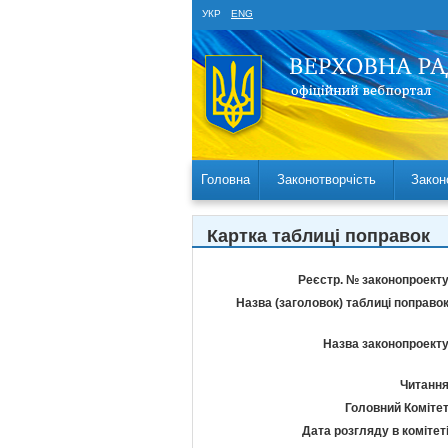
УКР
ENG
Головна
Законотворчість
Закон
Картка таблиці поправок
Реєстр. № законопроекту
Назва (заголовок) таблиці поправок
Назва законопроекту
Читання
Головний Комітет
Дата розгляду в комітеті