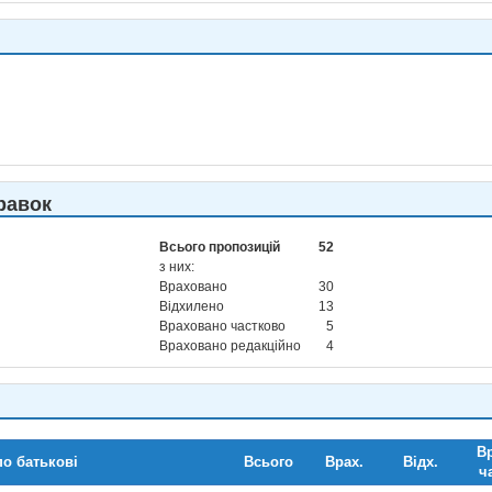
равок
Всього пропозицій
52
з них:
Враховано
30
Відхилено
13
Враховано частково
5
Враховано редакційно
4
Вр
по батькові
Всього
Врах.
Відх.
ч