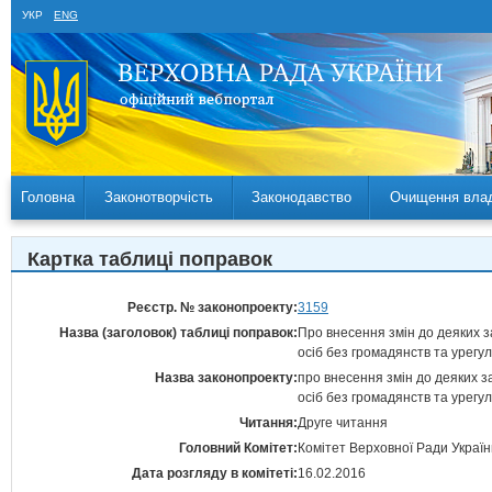
УКР
ENG
Головна
Законотворчість
Законодавство
Очищення вла
Картка таблиці поправок
Реєстр. № законопроекту:
3159
Назва (заголовок) таблиці поправок:
Про внесення змін до деяких з
осіб без громадянств та урегу
Назва законопроекту:
про внесення змін до деяких з
осіб без громадянств та урегу
Читання:
Друге читання
Головний Комітет:
Комітет Верховної Ради Україн
Дата розгляду в комітеті:
16.02.2016