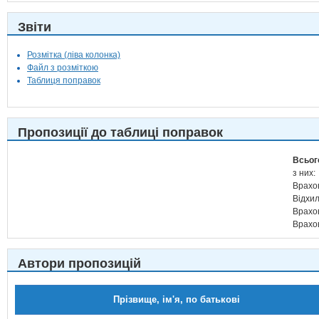
Звіти
Розмітка (ліва колонка)
Файл з розміткою
Таблиця поправок
Пропозиції до таблиці поправок
Всьог
з них:
Врахо
Відхи
Врахо
Врахо
Автори пропозицій
Прізвище, ім'я, по батькові