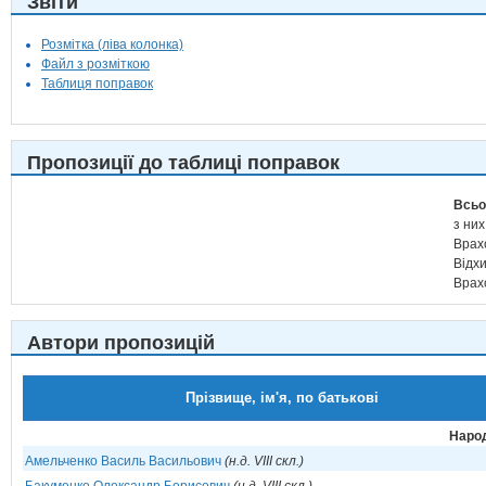
Звіти
Розмітка (ліва колонка)
Файл з розміткою
Таблиця поправок
Пропозиції до таблиці поправок
Всьо
з них
Врах
Відх
Врах
Автори пропозицій
Прізвище, ім'я, по батькові
Народ
Амельченко Василь Васильович
(н.д. VIII скл.)