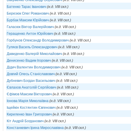
Бакуменко Олександр Борисович
(н.д. VIII скл.)
Батенко Тарас Іванович
(н.д. VIII скл.)
Березюк Олег Романович
(н.д. VIII скл.)
Бурбак Максим Юрійович
(н.д. VIII скл.)
Галасюк Віктор Валерійович
(н.д. VIII скл.)
Геращенко Антон Юрійович
(н.д. VIII скл.)
Горбунов Олександр Володимирович
(н.д. VIII скл.)
Гуляєв Василь Олександрович
(н.д. VIII скл.)
Давиденко Валерій Миколайович
(н.д. VIII скл.)
Денисенко Вадим Ігорович
(н.д. VIII скл.)
Дідич Валентин Володимирович
(н.д. VIII скл.)
Довгий Олесь Станіславович
(н.д. VIII скл.)
Дубневич Богдан Васильович
(н.д. VIII скл.)
Євлахов Анатолій Сергійович
(н.д. VIII скл.)
Єфімов Максим Вікторович
(н.д. VIII скл.)
Іонова Марія Миколаївна
(н.д. VIII скл.)
Іщейкін Костянтин Євгенович
(н.д. VIII скл.)
Кириленко Іван Григорович
(н.д. VIII скл.)
Кіт Андрій Богданович
(н.д. VIII скл.)
Констанкевич Ірина Мирославівна
(н.д. VIII скл.)