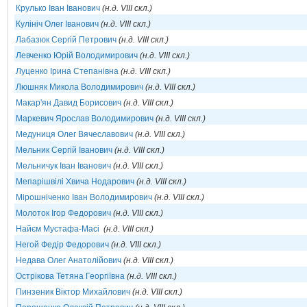
Крулько Іван Іванович
(н.д. VIII скл.)
Кулініч Олег Іванович
(н.д. VIII скл.)
Лабазюк Сергій Петрович
(н.д. VIII скл.)
Левченко Юрій Володимирович
(н.д. VIII скл.)
Луценко Ірина Степанівна
(н.д. VIII скл.)
Люшняк Микола Володимирович
(н.д. VIII скл.)
Макар'ян Давид Борисович
(н.д. VIII скл.)
Маркевич Ярослав Володимирович
(н.д. VIII скл.)
Медуниця Олег Вячеславович
(н.д. VIII скл.)
Мельник Сергій Іванович
(н.д. VIII скл.)
Мельничук Іван Іванович
(н.д. VIII скл.)
Мепарішвілі Хвича Нодарович
(н.д. VIII скл.)
Мірошніченко Іван Володимирович
(н.д. VIII скл.)
Молоток Ігор Федорович
(н.д. VIII скл.)
Найєм Мустафа-Масі
(н.д. VIII скл.)
Негой Федір Федорович
(н.д. VIII скл.)
Недава Олег Анатолійович
(н.д. VIII скл.)
Острікова Тетяна Георгіївна
(н.д. VIII скл.)
Пинзеник Віктор Михайлович
(н.д. VIII скл.)