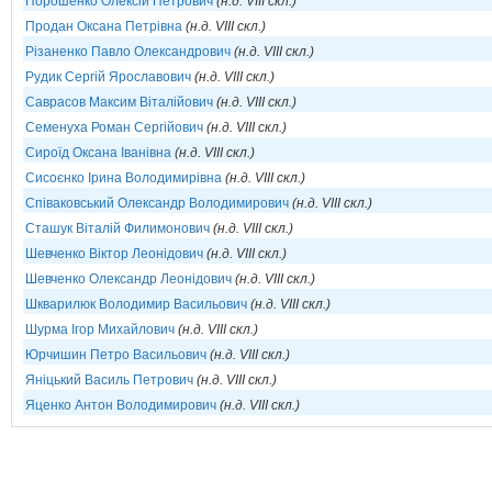
Порошенко Олексій Петрович
(н.д. VIII скл.)
Продан Оксана Петрівна
(н.д. VIII скл.)
Різаненко Павло Олександрович
(н.д. VIII скл.)
Рудик Сергій Ярославович
(н.д. VIII скл.)
Саврасов Максим Віталійович
(н.д. VIII скл.)
Семенуха Роман Сергійович
(н.д. VIII скл.)
Сироїд Оксана Іванівна
(н.д. VIII скл.)
Сисоєнко Ірина Володимирівна
(н.д. VIII скл.)
Співаковський Олександр Володимирович
(н.д. VIII скл.)
Сташук Віталій Филимонович
(н.д. VIII скл.)
Шевченко Віктор Леонідович
(н.д. VIII скл.)
Шевченко Олександр Леонідович
(н.д. VIII скл.)
Шкварилюк Володимир Васильович
(н.д. VIII скл.)
Шурма Ігор Михайлович
(н.д. VIII скл.)
Юрчишин Петро Васильович
(н.д. VIII скл.)
Яніцький Василь Петрович
(н.д. VIII скл.)
Яценко Антон Володимирович
(н.д. VIII скл.)