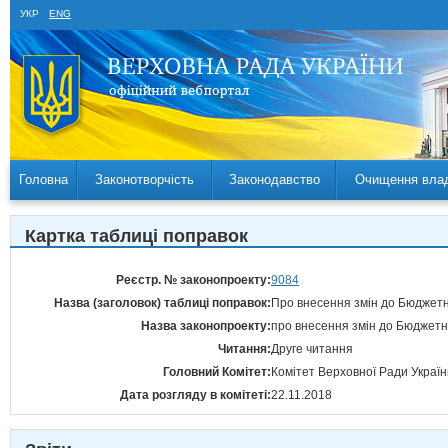
УКР
ENG
Головна
Законотворчість
Законодавство
Очищення вла
Картка таблиці поправок
Реєстр. № законопроекту:
9084
Назва (заголовок) таблиці поправок:
Про внесення змін до Бюджетн
Назва законопроекту:
про внесення змін до Бюджетн
Читання:
Друге читання
Головний Комітет:
Комітет Верховної Ради Украї
Дата розгляду в комітеті:
22.11.2018