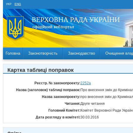
УКР
ENG
Головна
Законотворчість
Законодавство
Очищення вла
Картка таблиці поправок
Реєстр. № законопроекту:
2252а
Назва (заголовок) таблиці поправок:
Про внесення змін до Кримінал
Назва законопроекту:
про внесення змін до Кримінал
Читання:
Друге читання
Головний Комітет:
Комітет Верховної Ради Україн
Дата розгляду в комітеті:
30.03.2016