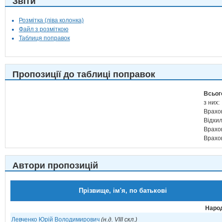
Звіти
Розмітка (ліва колонка)
Файл з розміткою
Таблиця поправок
Пропозиції до таблиці поправок
Всьог
з них:
Врахо
Відхи
Врахо
Врахо
Автори пропозицій
Прізвище, ім'я, по батькові
Народ
Левченко Юрій Володимирович
(н.д. VIII скл.)