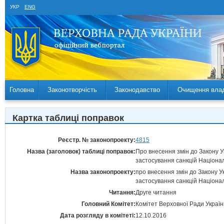
УКР
ENG
Головна
Законотворчість
Законодавство
Очищення вла
Картка таблиці поправок
Реєстр. № законопроекту:
4815
Назва (заголовок) таблиці поправок:
Про внесення змін до Закону 
застосування санкцій Націон
Назва законопроекту:
про внесення змін до Закону 
застосування санкцій Націон
Читання:
Друге читання
Головний Комітет:
Комітет Верховної Ради Україн
Дата розгляду в комітеті:
12.10.2016