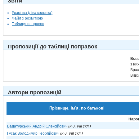
Звіти
Розмітка (ліва колонка)
Файл з розміткою
Таблиця поправок
Пропозиції до таблиці поправок
Всьо
з них
Врах
Відх
Автори пропозицій
Прізвище, ім'я, по батькові
Народ
Вадатурський Андрій Олексійович
(н.д. VIII скл.)
Гусак Володимир Георгійович
(н.д. VIII скл.)