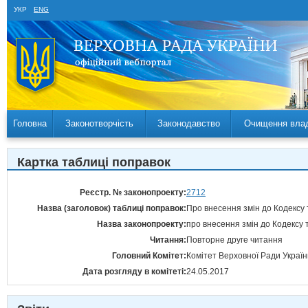
УКР
ENG
Головна
Законотворчість
Законодавство
Очищення вла
Картка таблиці поправок
Реєстр. № законопроекту:
2712
Назва (заголовок) таблиці поправок:
Про внесення змін до Кодексу 
Назва законопроекту:
про внесення змін до Кодексу 
Читання:
Повторне друге читання
Головний Комітет:
Комітет Верховної Ради Україн
Дата розгляду в комітеті:
24.05.2017