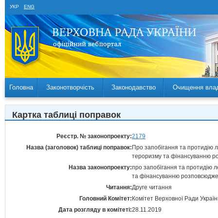
УКР
ENG
Головна
Законотворчість
Законодавство
Очищення вла
Картка таблиці поправок
Реєстр. № законопроекту:
2179
Назва (заголовок) таблиці поправок:
Про запобігання та протидію 
тероризму та фінансуванню ро
Назва законопроекту:
про запобігання та протидію 
та фінансуванню розповсюдже
Читання:
Друге читання
Головний Комітет:
Комітет Верховної Ради України
Дата розгляду в комітеті:
28.11.2019