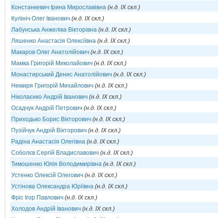
Констанкевич Ірина Мирославівна
(н.д. IX скл.)
Кулініч Олег Іванович
(н.д. IX скл.)
Лабунська Анжеліка Вікторівна
(н.д. IX скл.)
Ляшенко Анастасія Олексіївна
(н.д. IX скл.)
Макаров Олег Анатолійович
(н.д. IX скл.)
Мамка Григорій Миколайович
(н.д. IX скл.)
Монастирський Денис Анатолійович
(н.д. IX скл.)
Немиря Григорій Михайлович
(н.д. IX скл.)
Ніколаєнко Андрій Іванович
(н.д. IX скл.)
Осадчук Андрій Петрович
(н.д. IX скл.)
Приходько Борис Вікторович
(н.д. IX скл.)
Пузійчук Андрій Вікторович
(н.д. IX скл.)
Радіна Анастасія Олегівна
(н.д. IX скл.)
Соболєв Сергій Владиславович
(н.д. IX скл.)
Тимошенко Юлія Володимирівна
(н.д. IX скл.)
Устенко Олексій Олегович
(н.д. IX скл.)
Устінова Олександра Юріївна
(н.д. IX скл.)
Фріс Ігор Павлович
(н.д. IX скл.)
Холодов Андрій Іванович
(н.д. IX скл.)