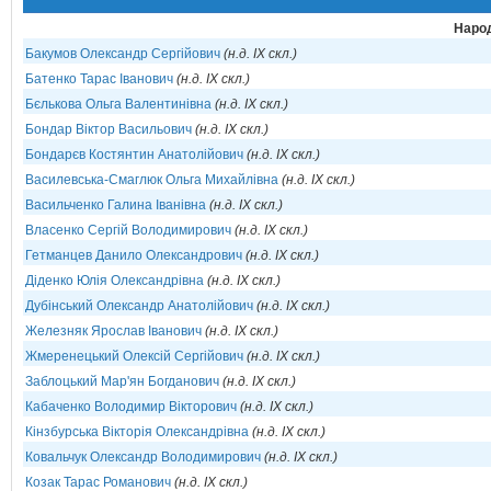
Народ
Бакумов Олександр Сергійович
(н.д. IX скл.)
Батенко Тарас Іванович
(н.д. IX скл.)
Бєлькова Ольга Валентинівна
(н.д. IX скл.)
Бондар Віктор Васильович
(н.д. IX скл.)
Бондарєв Костянтин Анатолійович
(н.д. IX скл.)
Василевська-Смаглюк Ольга Михайлівна
(н.д. IX скл.)
Васильченко Галина Іванівна
(н.д. IX скл.)
Власенко Сергій Володимирович
(н.д. IX скл.)
Гетманцев Данило Олександрович
(н.д. IX скл.)
Діденко Юлія Олександрівна
(н.д. IX скл.)
Дубінський Олександр Анатолійович
(н.д. IX скл.)
Железняк Ярослав Іванович
(н.д. IX скл.)
Жмеренецький Олексій Сергійович
(н.д. IX скл.)
Заблоцький Мар'ян Богданович
(н.д. IX скл.)
Кабаченко Володимир Вікторович
(н.д. IX скл.)
Кінзбурська Вікторія Олександрівна
(н.д. IX скл.)
Ковальчук Олександр Володимирович
(н.д. IX скл.)
Козак Тарас Романович
(н.д. IX скл.)