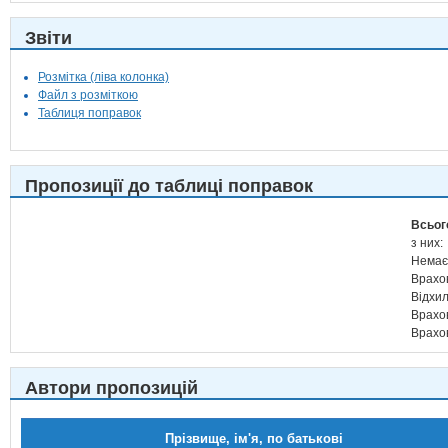
Звіти
Розмітка (ліва колонка)
Файл з розміткою
Таблиця поправок
Пропозиції до таблиці поправок
Всьог
з них:
Немає
Врахо
Відхи
Врахо
Врахо
Автори пропозицій
Прізвище, ім'я, по батькові