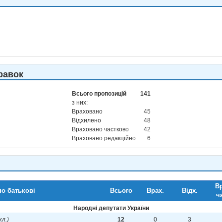
равок
Всього пропозицій
141
з них:
Враховано
45
Відхилено
48
Враховано частково
42
Враховано редакційно
6
Вр
по батькові
Всього
Врах.
Відх.
ч
Народні депутати України
кл.)
12
0
3