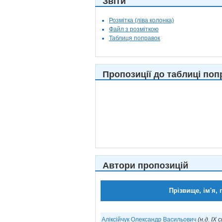
Звіти
Розмітка (ліва колонка)
Файл з розміткою
Таблиця поправок
Пропозиції до таблиці поп
Автори пропозицій
Прізвище, ім'я, 
Аліксійчук Олександр Васильович
(н.д. IX с