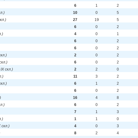
6
1
2
кл.)
10
0
5
скл.)
27
19
5
6
0
2
л.)
4
0
1
6
0
2
6
0
2
скл.)
2
0
2
 скл.)
6
0
2
 IX скл.)
2
2
0
л.)
11
3
2
скл.)
6
1
2
6
0
2
)
16
4
8
кл.)
6
0
2
7
1
3
л.)
1
1
0
X скл.)
4
0
3
)
8
2
4