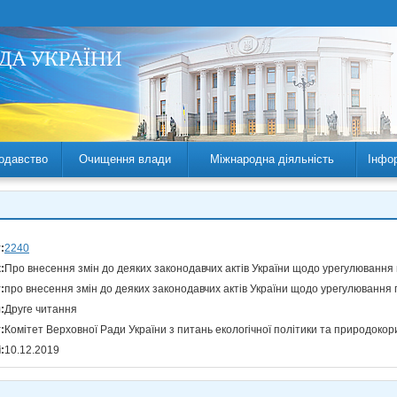
одавство
Очищення влади
Міжнародна діяльність
Інфо
:
2240
:
Про внесення змін до деяких законодавчих актів України щодо урегулювання
:
про внесення змін до деяких законодавчих актів України щодо урегулювання
:
Друге читання
:
Комітет Верховної Ради України з питань екологічної політики та природоко
:
10.12.2019