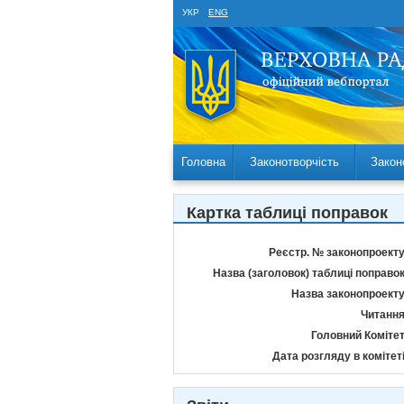
УКР
ENG
Головна
Законотворчість
Закон
Картка таблиці поправок
Реєстр. № законопроекту
Назва (заголовок) таблиці поправок
Назва законопроекту
Читання
Головний Комітет
Дата розгляду в комітеті