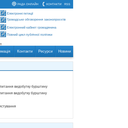
РАДА ОНЛАЙН
КОНТАКТИ
RSS
Електронні петиції
Громадське обговорення законопроєктів
Електронний кабінет громадянина
Повний цикл публічної політики
рмація
Контакти
Ресурси
Новини
 питання видобутку бурштину
 питання видобутку бурштину
ристування