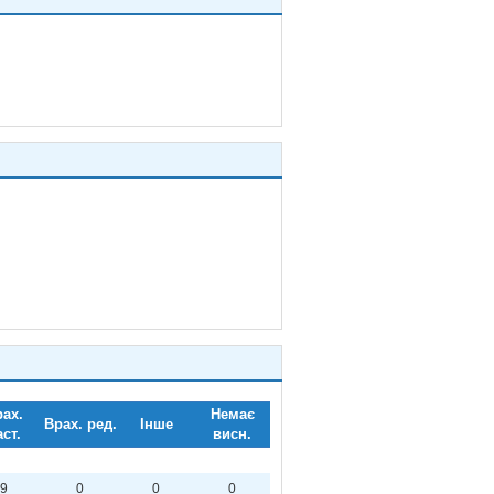
ах.
Немає
Врах. ред.
Інше
аст.
висн.
9
0
0
0