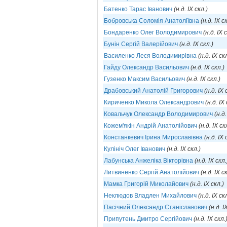
Батенко Тарас Іванович
(н.д. IX скл.)
Бобровська Соломія Анатоліївна
(н.д. IX с
Бондаренко Олег Володимирович
(н.д. IX 
Бунін Сергій Валерійович
(н.д. IX скл.)
Василенко Леся Володимирівна
(н.д. IX ск
Гайду Олександр Васильович
(н.д. IX скл.)
Гузенко Максим Васильович
(н.д. IX скл.)
Драбовський Анатолій Григорович
(н.д. IX 
Кириченко Микола Олександрович
(н.д. IX
Ковальчук Олександр Володимирович
(н.д.
Кожем'якін Андрій Анатолійович
(н.д. IX ск
Констанкевич Ірина Мирославівна
(н.д. IX 
Кулініч Олег Іванович
(н.д. IX скл.)
Лабунська Анжеліка Вікторівна
(н.д. IX скл.
Литвиненко Сергій Анатолійович
(н.д. IX с
Мамка Григорій Миколайович
(н.д. IX скл.)
Неклюдов Владлен Михайлович
(н.д. IX ск
Пасічний Олександр Станіславович
(н.д. I
Припутень Дмитро Сергійович
(н.д. IX скл.