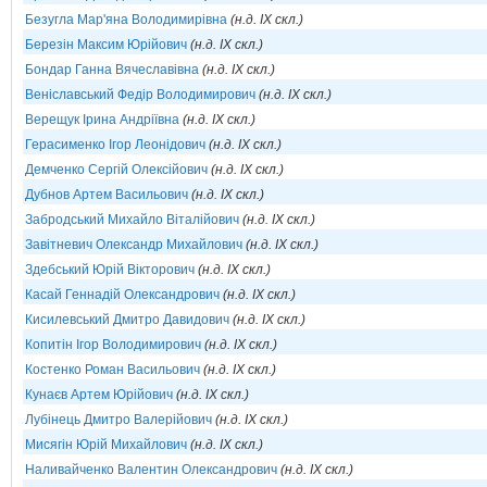
Безугла Мар'яна Володимирівна
(н.д. IX скл.)
Березін Максим Юрійович
(н.д. IX скл.)
Бондар Ганна Вячеславівна
(н.д. IX скл.)
Веніславський Федір Володимирович
(н.д. IX скл.)
Верещук Ірина Андріївна
(н.д. IX скл.)
Герасименко Ігор Леонідович
(н.д. IX скл.)
Демченко Сергій Олексійович
(н.д. IX скл.)
Дубнов Артем Васильович
(н.д. IX скл.)
Забродський Михайло Віталійович
(н.д. IX скл.)
Завітневич Олександр Михайлович
(н.д. IX скл.)
Здебський Юрій Вікторович
(н.д. IX скл.)
Касай Геннадій Олександрович
(н.д. IX скл.)
Кисилевський Дмитро Давидович
(н.д. IX скл.)
Копитін Ігор Володимирович
(н.д. IX скл.)
Костенко Роман Васильович
(н.д. IX скл.)
Кунаєв Артем Юрійович
(н.д. IX скл.)
Лубінець Дмитро Валерійович
(н.д. IX скл.)
Мисягін Юрій Михайлович
(н.д. IX скл.)
Наливайченко Валентин Олександрович
(н.д. IX скл.)