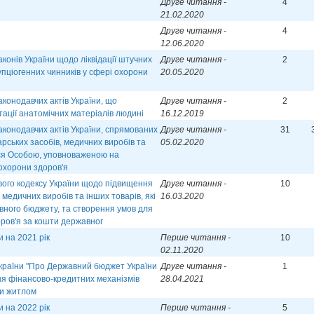
Друге читання -
4
21.02.2020
Друге читання -
4
12.06.2020
конів України щодо ліквідації штучних
Друге читання -
2
упціогенних чинників у сфері охорони
20.05.2020
аконодавчих актів України, що
Друге читання -
2
ації анатомічних матеріалів людині
16.12.2019
аконодавчих актів України, спрямованих
Друге читання -
31
арських засобів, медичних виробів та
05.02.2020
ься Особою, уповноваженою на
 охорони здоров'я
вого кодексу України щодо підвищення
Друге читання -
10
 медичних виробів та інших товарів, які
16.03.2020
вного бюджету, та створення умов для
оров'я за кошти державног
 на 2021 рік
Перше читання -
10
02.11.2020
України "Про Державний бюджет України
Друге читання -
1
ня фінансово-кредитних механізмів
28.04.2021
ни житлом
 на 2022 рік
Перше читання -
5