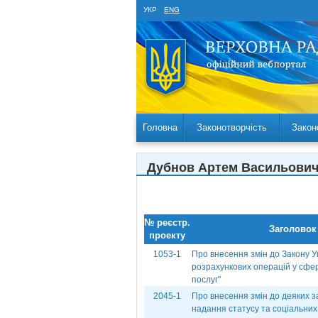
УКР
ENG
Головна
Законотворчість
Закон
Дубнов Артем Васильови
№ реєстр.
Заголовок
проекту
1053-1
Про внесення змін до Закону У
розрахункових операцій у сфері
послуг"
2045-1
Про внесення змін до деяких з
надання статусу та соціальних