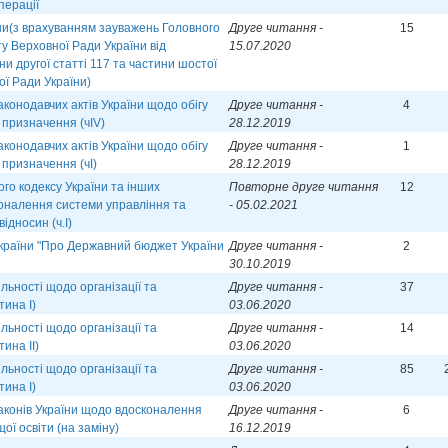
перації
їни(з врахуванням зауважень Головного
Друге читання -
15
у Верховної Ради України від
15.07.2020
ни другої статті 117 та частини шостої
ої Ради України)
аконодавчих актів України щодо обігу
Друге читання -
4
 призначення (чІV)
28.12.2019
аконодавчих актів України щодо обігу
Друге читання -
1
 призначення (чІ)
28.12.2019
го кодексу України та інших
Повторне друге читання
12
коналення системи управління та
- 05.02.2021
ідносин (ч.І)
України "Про Державний бюджет України
Друге читання -
2
30.10.2019
ьності щодо організації та
Друге читання -
37
тина І)
03.06.2020
ьності щодо організації та
Друге читання -
14
ина ІІ)
03.06.2020
ьності щодо організації та
Друге читання -
85
тина І)
03.06.2020
аконів України щодо вдосконалення
Друге читання -
6
щої освіти (на заміну)
16.12.2019