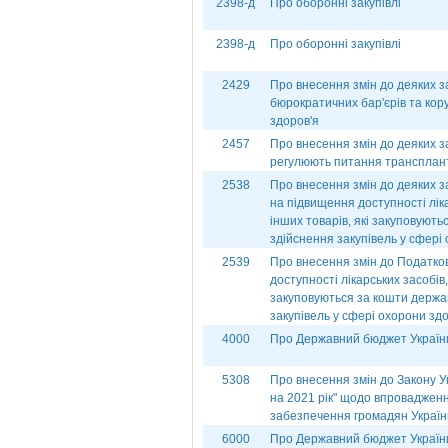
2398-д
Про оборонні закупівлі
2398-д
Про оборонні закупівлі
2429
Про внесення змін до деяких за
бюрократичних бар'єрів та кор
здоров'я
2457
Про внесення змін до деяких з
регулюють питання трансплант
2538
Про внесення змін до деяких з
на підвищення доступності лік
інших товарів, які закуповуют
здійснення закупівель у сфері
2539
Про внесення змін до Податко
доступності лікарських засобів,
закуповуються за кошти держа
закупівель у сфері охорони зд
4000
Про Державний бюджет України
5308
Про внесення змін до Закону 
на 2021 рік" щодо впроваджен
забезпечення громадян Украї
6000
Про Державний бюджет України