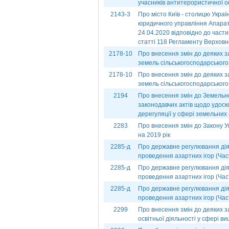
учасників антитерористичної о
2143-3
Про місто Київ - столицю Укра
юридичного управління Апарат
24.04.2020 відповідно до части
статті 118 Регламенту Верховн
2178-10
Про внесення змін до деяких з
земель сільськогосподарського
2178-10
Про внесення змін до деяких з
земель сільськогосподарського
2194
Про внесення змін до Земельно
законодавчих актів щодо удос
дерегуляції у сфері земельних в
2283
Про внесення змін до Закону 
на 2019 рік
2285-д
Про державне регулювання діял
проведення азартних ігор (Час
2285-д
Про державне регулювання діял
проведення азартних ігор (Част
2285-д
Про державне регулювання діял
проведення азартних ігор (Час
2299
Про внесення змін до деяких з
освітньої діяльності у сфері ви