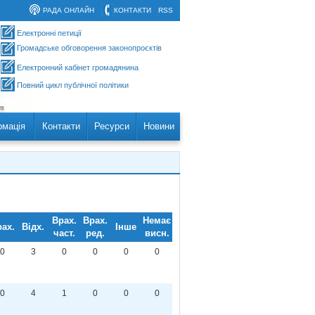
РАДА ОНЛАЙН
КОНТАКТИ
RSS
Електронні петиції
Громадське обговорення законопроєктів
Електронний кабінет громадянина
Повний цикл публічної політики
рмація
Контакти
Ресурси
Новини
Врах.
Врах.
Немає
ах.
Відх.
Інше
част.
ред.
висн.
0
3
0
0
0
0
0
4
1
0
0
0