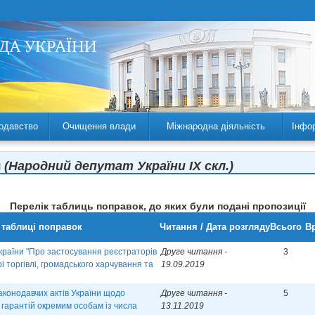
одавство
Очищення влади
Міжнародна діяльність
Інфо
ч
(Народний депутат України IX скл.)
Перелік таблиць поправок, до яких були подані пропозиції
 таблиці поправок
Читання / Дата розгляду
Всього
Вр
країни "Про застосування реєстраторів
Друге читання -
3
 торгівлі, громадського харчування та
19.09.2019
аконодавчих актів України щодо
Друге читання -
5
 гарантій окремим особам із числа
13.11.2019