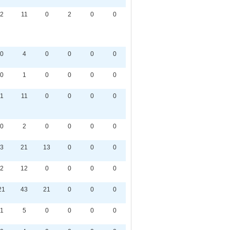
2
11
0
2
0
0
0
4
0
0
0
0
0
1
0
0
0
0
1
11
0
0
0
0
0
2
0
0
0
0
3
21
13
0
0
0
2
12
0
0
0
0
21
43
21
0
0
0
1
5
0
0
0
0