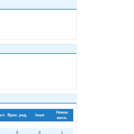
Немає
ст.
Врах. ред.
Інше
висн.
0
0
1