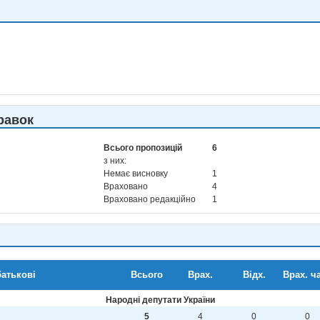
равок
Всього пропозицій
6
з них:
Немає висновку
1
Враховано
4
Враховано редакційно
1
батькові
Всього
Врах.
Відх.
Врах. ча
Народні депутати України
5
4
0
0