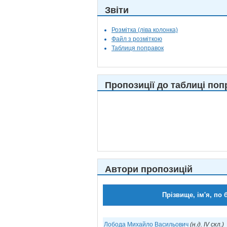
Звіти
Розмітка (ліва колонка)
Файл з розміткою
Таблиця поправок
Пропозиції до таблиці поп
Автори пропозицій
Прізвище, ім'я, по 
Лобода Михайло Васильович
(н.д. IV скл.)