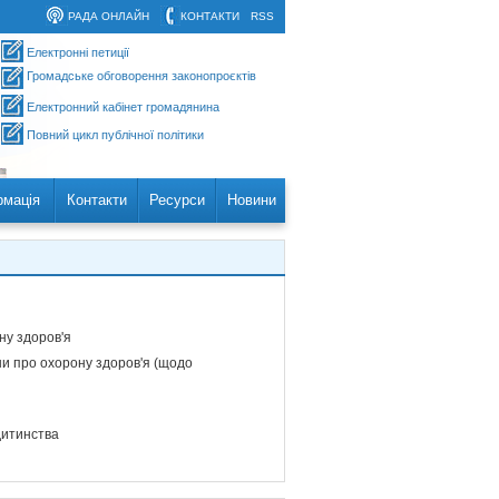
РАДА ОНЛАЙН
КОНТАКТИ
RSS
Електронні петиції
Громадське обговорення законопроєктів
Електронний кабінет громадянина
Повний цикл публічної політики
рмація
Контакти
Ресурси
Новини
ну здоров'я
ни про охорону здоров'я (щодо
дитинства