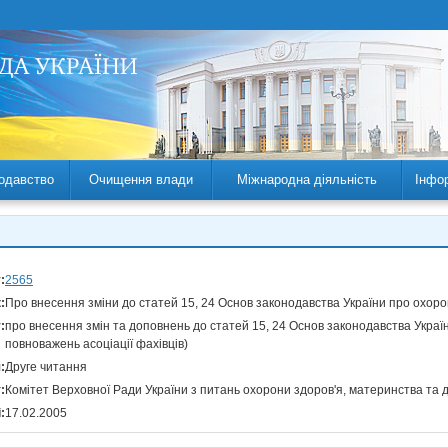
одавство
Очищення влади
Міжнародна діяльність
Інфо
:
2565
:
Про внесення зміни до статей 15, 24 Основ законодавства України про охоро
:
про внесення змін та доповнень до статей 15, 24 Основ законодавства Украї
повноважень асоціації фахівців)
:
Друге читання
:
Комітет Верховної Ради України з питань охорони здоров'я, материнства та 
:
17.02.2005