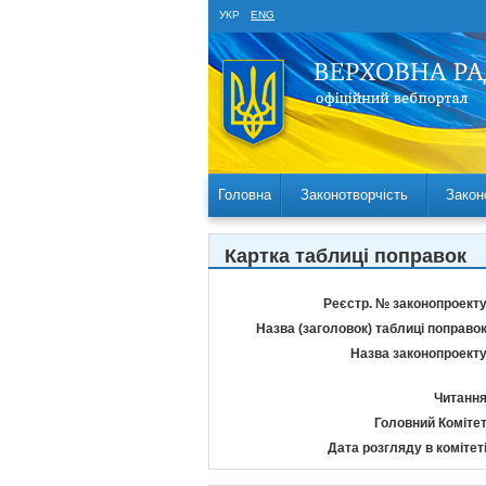
УКР
ENG
Головна
Законотворчість
Закон
Картка таблиці поправок
Реєстр. № законопроекту
Назва (заголовок) таблиці поправок
Назва законопроекту
Читання
Головний Комітет
Дата розгляду в комітеті