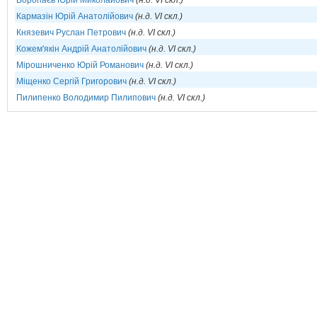
Воропаєв Юрій Миколайович
(н.д. VI скл.)
Кармазін Юрій Анатолійович
(н.д. VI скл.)
Князевич Руслан Петрович
(н.д. VI скл.)
Кожем'якін Андрій Анатолійович
(н.д. VI скл.)
Мірошниченко Юрій Романович
(н.д. VI скл.)
Міщенко Сергій Григорович
(н.д. VI скл.)
Пилипенко Володимир Пилипович
(н.д. VI скл.)