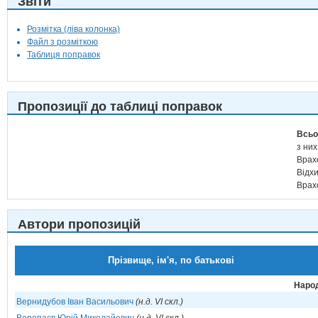
Звіти
Розмітка (ліва колонка)
Файл з розміткою
Таблиця поправок
Пропозиції до таблиці поправок
Всьо
з них
Врах
Відх
Врах
Автори пропозицій
Прізвище, ім'я, по батькові
Народ
Вернидубов Іван Васильович
(н.д. VI скл.)