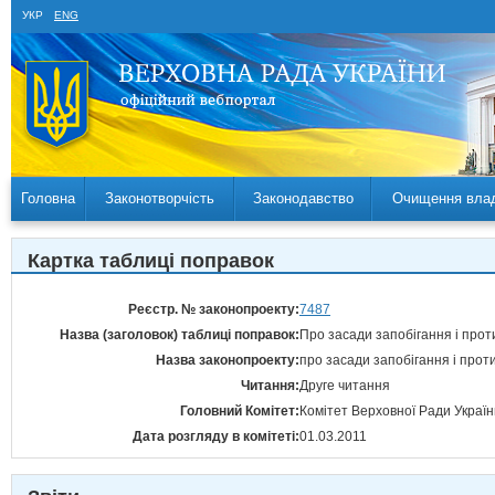
УКР
ENG
Головна
Законотворчість
Законодавство
Очищення вла
Картка таблиці поправок
Реєстр. № законопроекту:
7487
Назва (заголовок) таблиці поправок:
Про засади запобігання і протид
Назва законопроекту:
про засади запобігання і проти
Читання:
Друге читання
Головний Комітет:
Комітет Верховної Ради Україн
Дата розгляду в комітеті:
01.03.2011