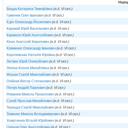
Народ
Ващук Катерина Тимофіївна
(н.д. VI скл.)
Гуменюк Олег Іванович
(н.д. VI скл.)
Єдін Олександр Йосипович
(н.д. VI скл.)
Каракай Юрій Васильович
(н.д. VI скл.)
Кармазін Юрій Анатолійович
(н.д. VI скл.)
Кінах Анатолій Кирилович
(н.д. VI скл.)
Клименко Олександр Іванович
(н.д. VI скл.)
Королевська Наталія Юріївна
(н.д. VI скл.)
Литвин Юрій Олексійович
(н.д. VI скл.)
Ляпіна Ксенія Михайлівна
(н.д. VI скл.)
Мошак Сергій Миколайович
(н.д. VI скл.)
Олійник Віктор Степанович
(н.д. VI скл.)
Пінчук Андрій Павлович
(н.д. VI скл.)
Романюк Микола Прокопович
(н.д. VI скл.)
Сухий Ярослав Михайлович
(н.д. VI скл.)
Терещук Сергій Миколайович
(н.д. VI скл.)
Томенко Микола Володимирович
(н.д. VI скл.)
Хомутиннік Віталій Юрійович
(н.д. VI скл.)
Царьов Олег Анатолійович
(н.д. VI скл.)