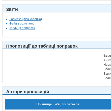
Звіти
Розмітка (ліва колонка)
Файл з розміткою
Таблиця поправок
Пропозиції до таблиці поправок
Всьо
з них
Нема
Врах
Відх
Врах
Автори пропозицій
Прізвище, ім'я, по батькові