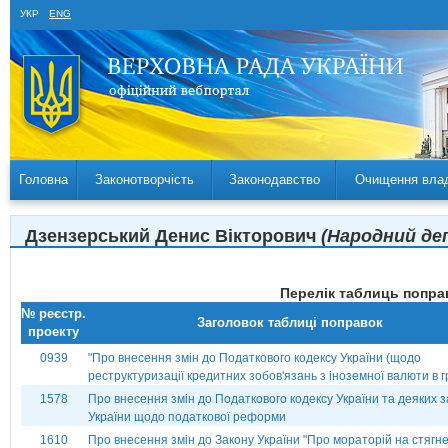
УКР
ENG
Головна
Законотворчість
Законодавство
Очищення вла
Дзензерський Денис Вікторович
(Народний деп
Перелік таблиць поправ
№ реєстр.
Заголовок таблиці поправок
проекту
0939
"Про внесення змін до Податкового кодексу України (щодо
реструктуризації кредитних зобов'язань з іноземної валюти в г
1578
Про внесення змін до Податкового кодексу України та деяких з
України щодо податкової реформи
1610
Про внесення змін до Закону України "Про мораторій на стягн