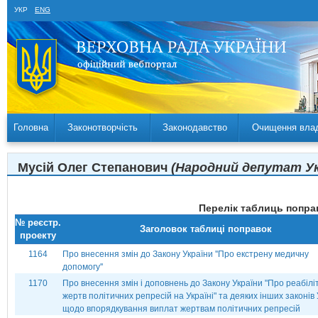
УКР
ENG
Головна
Законотворчість
Законодавство
Очищення вла
Мусій Олег Степанович
(Народний депутат Укра
Перелік таблиць поправ
№ реєстр.
Заголовок таблиці поправок
проекту
1164
Про внесення змін до Закону України ''Про екстрену медичну
допомогу''
1170
Про внесення змін і доповнень до Закону України "Про реабілі
жертв політичних репресій на Україні" та деяких інших законів
щодо впорядкування виплат жертвам політичних репресій