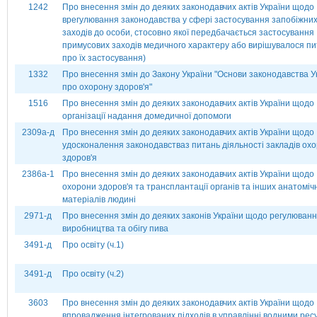
1242
Про внесення змін до деяких законодавчих актів України щодо
врегулювання законодавства у сфері застосування запобіжни
заходів до особи, стосовно якої передбачається застосування
примусових заходів медичного характеру або вирішувалося п
про їх застосування)
1332
Про внесення змін до Закону України "Основи законодавства У
про охорону здоров'я"
1516
Про внесення змін до деяких законодавчих актів України щодо
організації надання домедичної допомоги
2309а-д
Про внесення змін до деяких законодавчих актів України щодо
удосконалення законодавстваз питань діяльності закладів ох
здоров'я
2386а-1
Про внесення змін до деяких законодавчих актів України щодо
охорони здоров'я та трансплантації органів та інших анатоміч
матеріалів людині
2971-д
Про внесення змін до деяких законів України щодо регулюван
виробництва та обігу пива
3491-д
Про освіту (ч.1)
3491-д
Про освіту (ч.2)
3603
Про внесення змін до деяких законодавчих актів України щодо
впровадження інтегрованих підходів в управлінні водними ре