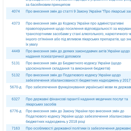
за басейновим принципом
4074
Про внесення змін до статті 9 Закону України ''Про лікарські зас
4373
Про внесення змін до Кодексу України про адміністративні
правопорушення щодо посилення відповідальності за керува
транспортними засобами у стані алкогольного, наркотичного ч
іншого сп'яніння або під впливом лікарських препаратів, що з
їх увагу
4449
Про внесення змін до деяких законодавчих актів України щодо
надання психіатричної допомоги
5131
Про внесення змін до Бюджетного кодексу України (щодо
удосконалення складання та виконання бюджетів)
5132
Про внесення змін до Податкового кодексу України щодо
забезпечення збалансованості бюджетних надходжень у 2017
5670-д
Про забезпечення функціонування української мови як держав
6327
Про державні фінансові гарантії надання медичних послуг та
лікарських засобів
6776-д
Про внесення змін до Закону України про внесення змін до
Податкового кодексу України щодо забезпечення збалансован
бюджетних надходжень у 2018 році
7163
Про особливості державної політики із забезпечення державн