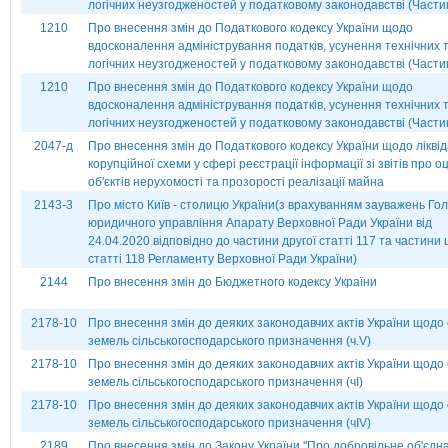
логічних неузгодженостей у податковому законодавстві (Частин
1210
Про внесення змін до Податкового кодексу України щодо
вдосконалення адміністрування податків, усунення технічних 
логічних неузгодженостей у податковому законодавстві (Частин
1210
Про внесення змін до Податкового кодексу України щодо
вдосконалення адміністрування податків, усунення технічних 
логічних неузгодженостей у податковому законодавстві (Частина
2047-д
Про внесення змін до Податкового кодексу України щодо ліквід
корупційної схеми у сфері реєстрації інформації зі звітів про оц
об'єктів нерухомості та прозорості реалізації майна
2143-3
Про місто Київ - столицю України(з врахуванням зауважень Го
юридичного управління Апарату Верховної Ради України від
24.04.2020 відповідно до частини другої статті 117 та частини
статті 118 Регламенту Верховної Ради України)
2144
Про внесення змін до Бюджетного кодексу України
2178-10
Про внесення змін до деяких законодавчих актів України щодо 
земель сільськогосподарського призначення (ч.V)
2178-10
Про внесення змін до деяких законодавчих актів України щодо 
земель сільськогосподарського призначення (чІ)
2178-10
Про внесення змін до деяких законодавчих актів України щодо 
земель сільськогосподарського призначення (чІV)
2189
Про внесення змін до Закону України ''Про добровільне об'єдн