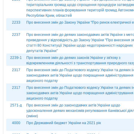
територіальних громад щодо спрощення процедури затвердж
перспективних планів формування територій громад Автономн
Республіки Крим, областей
2233
Про внесення змін до Закону України "Про ринок електричної ен
2237
Про внесення змін до деяких законодавчих актів України з мет
приведення у відповідність до Закону України "Про внесення з
статті 80 Конституції України щодо недоторканності народних
депутатів України"
2239-1
Про внесення змін до деяких законів України у зв'язку з
відокремленням діяльності з транспортування природного газ
2317
Про внесення змін до Податкового кодексу України та деяких 
законодавчих актів України щодо покращення адміністрування
акцизного податку
2317
Про внесення змін до Податкового кодексу України та деяких 
законодавчих актів України щодо покращення адміністрування
акцизного податку
2571-д
Про внесення змін до законодавчих актів України щодо
удосконалення деяких механізмів регулювання банківської дія
(зміни)
4000
Про Державний бюджет України на 2021 рік