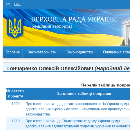
УКР
ENG
Головна
Законотворчість
Законодавство
Очищення вла
Гончаренко Олексій Олексійович
(Народний де
Перелік таблиць поправ
№ реєстр.
Заголовок таблиці поправок
проекту
1009
Про внесення змін до деяких законодавчих актів України щодо
вдосконалення окремих положень кримінального процесуальн
законодавства
1210
Про внесення змін до Податкового кодексу України щодо
вдосконалення адміністрування податків, усунення технічних 