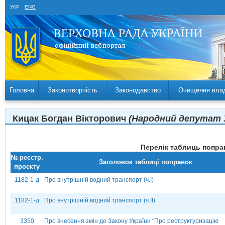
УКР
ENG
Головна
Законотворчість
Законодавство
Очищення вла
Кицак Богдан Вікторович
(Народний депутат Ук
Перелік таблиць поправ
№ реєстр.
Заголовок таблиці поправок
проекту
1182-1-д
Про внутрішній водний транспорт (ч.І)
1182-1-д
Про внутрішній водний транспорт (ч.ІІ)
3350
Про внесення змін до Закону України "Про реструктуризацію