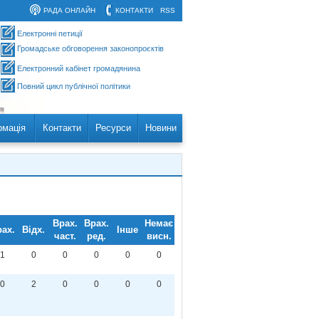
РАДА ОНЛАЙН
КОНТАКТИ
RSS
Електронні петиції
Громадське обговорення законопроєктів
Електронний кабінет громадянина
Повний цикл публічної політики
рмація
Контакти
Ресурси
Новини
Врах.
Врах.
Немає
ах.
Відх.
Інше
част.
ред.
висн.
1
0
0
0
0
0
0
2
0
0
0
0