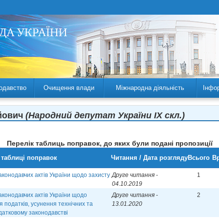
одавство
Очищення влади
Міжнародна діяльність
Інфо
йович
(Народний депутат України IX скл.)
Перелік таблиць поправок, до яких були подані пропозиції
 таблиці поправок
Читання / Дата розгляду
Всього
Вр
аконодавчих актів України щодо захисту
Друге читання -
1
04.10.2019
аконодавчих актів України щодо
Друге читання -
2
 податків, усунення технічних та
13.01.2020
датковому законодавстві