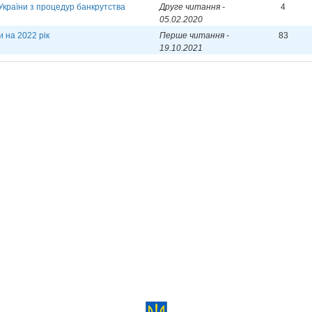
України з процедур банкрутства
Друге читання -
4
05.02.2020
 на 2022 рік
Перше читання -
83
19.10.2021