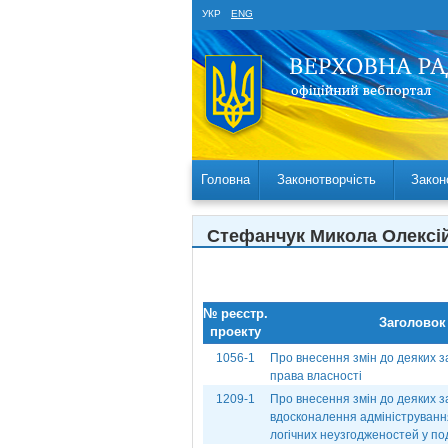
УКР
ENG
Головна
Законотворчість
Закон
Стефанчук Микола Олексі
№ реєстр.
Заголовок
проекту
1056-1
Про внесення змін до деяких з
права власності
1209-1
Про внесення змін до деяких з
вдосконалення адміністрування
логічних неузгодженостей у по