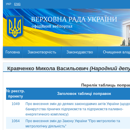
УКР
ENG
Головна
Законотворчість
Законодавство
Очищення вла
Кравченко Микола Васильович
(Народний депу
Перелік таблиць поправ
№ реєстр.
Заголовок таблиці поправок
проекту
1049
Про внесення змін до деяких законодавчих актів України (щодо
банкрутства гірничих підприємств та підприємств паливно-
енергетичного комплексу)
1064
Про внесення змін до Закону України ''Про метрологію та
метрологічну діяльність''