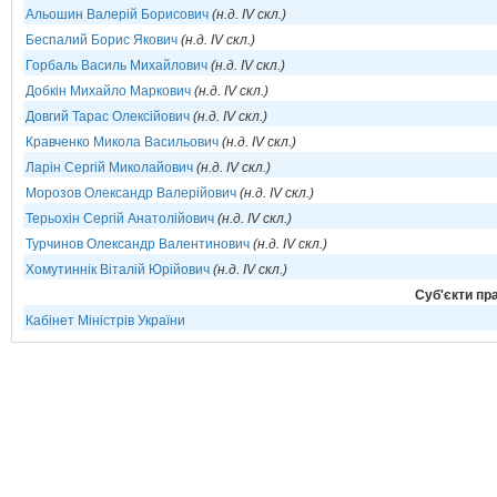
Альошин Валерій Борисович
(н.д. IV скл.)
Беспалий Борис Якович
(н.д. IV скл.)
Горбаль Василь Михайлович
(н.д. IV скл.)
Добкін Михайло Маркович
(н.д. IV скл.)
Довгий Тарас Олексійович
(н.д. IV скл.)
Кравченко Микола Васильович
(н.д. IV скл.)
Ларін Сергій Миколайович
(н.д. IV скл.)
Морозов Олександр Валерійович
(н.д. IV скл.)
Терьохін Сергій Анатолійович
(н.д. IV скл.)
Турчинов Олександр Валентинович
(н.д. IV скл.)
Хомутиннік Віталій Юрійович
(н.д. IV скл.)
Cуб'єкти пра
Кабінет Міністрів України