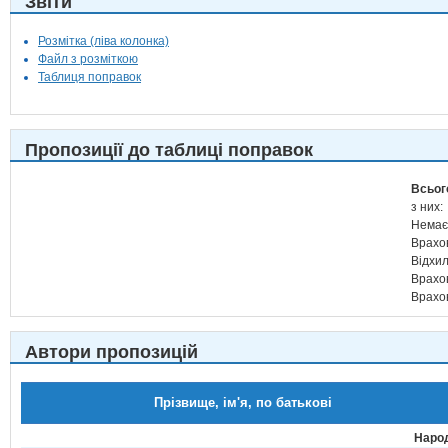
Звіти
Розмітка (ліва колонка)
Файл з розміткою
Таблиця поправок
Пропозиції до таблиці поправок
Всьог
з них:
Немає
Врахо
Відхи
Врахо
Врахо
Автори пропозицій
Прізвище, ім'я, по батькові
Народ