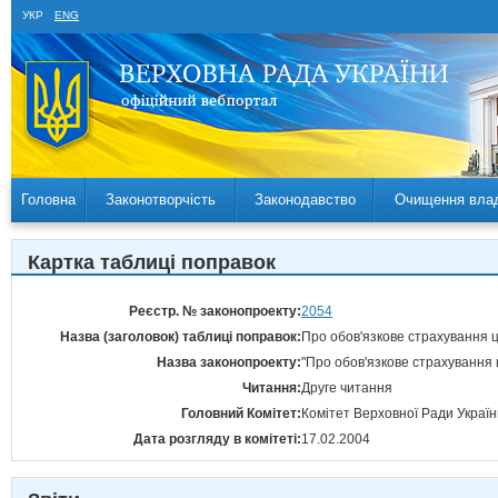
УКР
ENG
Головна
Законотворчість
Законодавство
Очищення вла
Картка таблиці поправок
Реєстр. № законопроекту:
2054
Назва (заголовок) таблиці поправок:
Про обов'язкове страхування ц
Назва законопроекту:
"Про обов'язкове страхування 
Читання:
Друге читання
Головний Комітет:
Комітет Верховної Ради України
Дата розгляду в комітеті:
17.02.2004