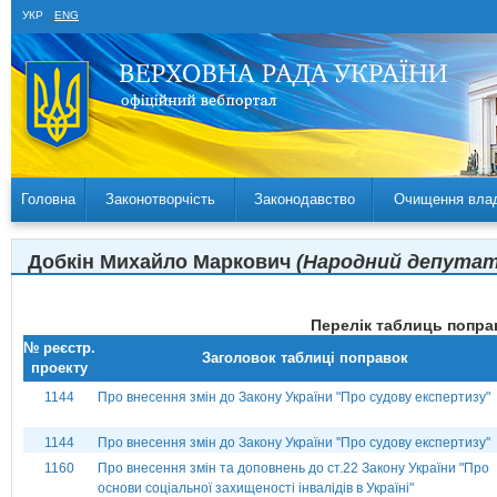
УКР
ENG
Головна
Законотворчість
Законодавство
Очищення вла
Добкін Михайло Маркович
(Народний депутат 
Перелік таблиць поправ
№ реєстр.
Заголовок таблиці поправок
проекту
1144
Про внесення змін до Закону України "Про судову експертизу"
1144
Про внесення змін до Закону України ''Про судову експертизу''
1160
Про внесення змін та доповнень до ст.22 Закону України "Про
основи соціальної захищеності інвалідів в Україні"