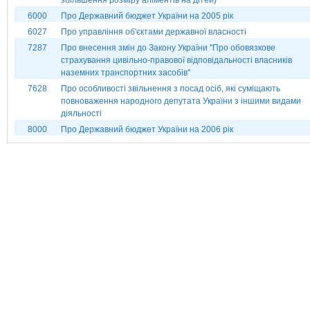
збільшення розміру аліментів на дітей)
6000
Про Державний бюджет України на 2005 рік
6027
Про управління об'єктами державної власності
7287
Про внесення змін до Закону України ''Про обовязкове
страхування цивільно-правової відповідальності власників
наземних транспортних засобів''
7628
Про особливості звільнення з посад осіб, які суміщають
повноваження народного депутата України з іншими видами
діяльності
8000
Про Державний бюджет України на 2006 рік