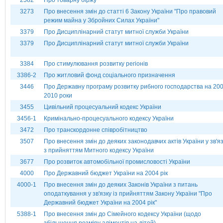
2582
Про товарну біржу
3273
Про внесення змін до статті 6 Закону України "Про правовий
режим майна у Збройних Силах України"
3379
Про Дисциплінарний статут митної служби України
3379
Про Дисциплінарний статут митної служби України
3384
Про стимулювання розвитку регіонів
3386-2
Про житловий фонд соціального призначення
3446
Про Державну програму розвитку рибного господарства на 200
2010 роки
3455
Цивільний процесуальний кодекс України
3456-1
Кримінально-процесуального кодексу України
3472
Про транскордонне співробітництво
3507
Про внесення змін до деяких законодавчих актів України у зв'я
з прийняттям Митного кодексу України
3677
Про розвиток автомобільної промисловості України
4000
Про Державний бюджет України на 2004 рік
4000-1
Про внесення змін до деяких Законів України з питань
оподаткування у зв'язку із прийняттям Закону України "Про
Державний бюджет України на 2004 рік"
5388-1
Про внесення змін до Сімейного кодексу України (щодо