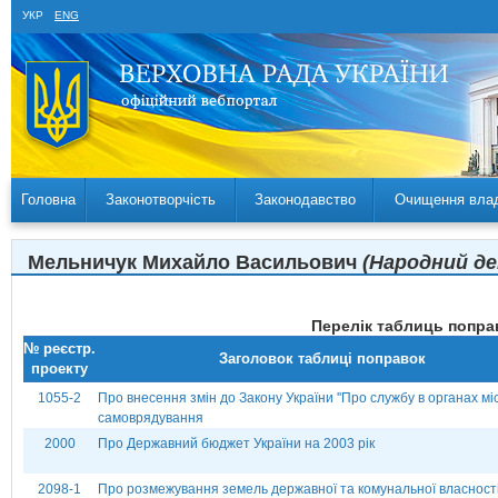
УКР
ENG
Головна
Законотворчість
Законодавство
Очищення вла
Мельничук Михайло Васильович
(Народний де
Перелік таблиць поправ
№ реєстр.
Заголовок таблиці поправок
проекту
1055-2
Про внесення змін до Закону України ''Про службу в органах мі
самоврядування
2000
Про Державний бюджет України на 2003 рік
2098-1
Про розмежування земель державної та комунальної власност