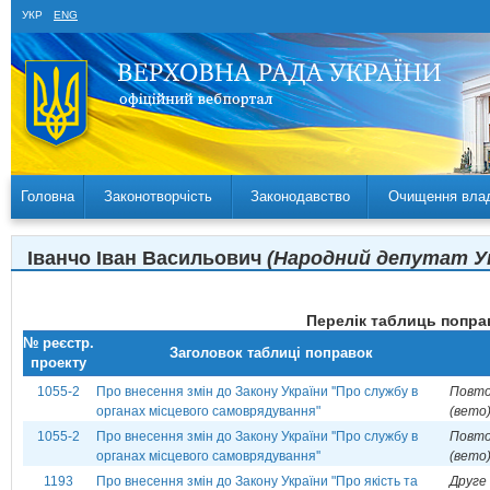
УКР
ENG
Головна
Законотворчість
Законодавство
Очищення вла
Іванчо Іван Васильович
(Народний депутат Укр
Перелік таблиць поправ
№ реєстр.
Заголовок таблиці поправок
проекту
1055-2
Про внесення змін до Закону України ''Про службу в
Повто
органах місцевого самоврядування"
(вето
1055-2
Про внесення змін до Закону України ''Про службу в
Повто
органах місцевого самоврядування''
(вето
1193
Про внесення змін до Закону України "Про якість та
Друге 