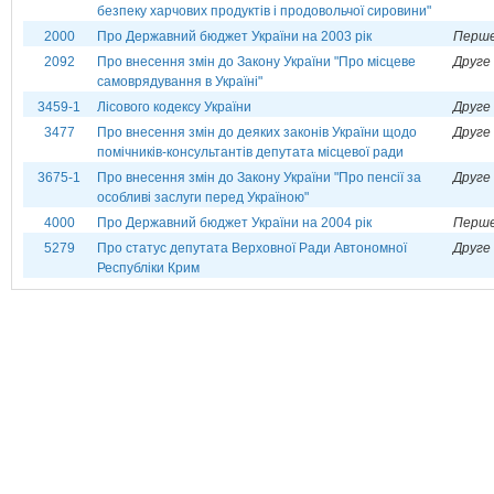
безпеку харчових продуктів і продовольчої сировини"
2000
Про Державний бюджет України на 2003 рік
Перше
2092
Про внесення змін до Закону України "Про місцеве
Друге 
самоврядування в Україні"
3459-1
Лісового кодексу України
Друге 
3477
Про внесення змін до деяких законів України щодо
Друге 
помічників-консультантів депутата місцевої ради
3675-1
Про внесення змін до Закону України "Про пенсії за
Друге 
особливі заслуги перед Україною"
4000
Про Державний бюджет України на 2004 рік
Перше
5279
Про статус депутата Верховної Ради Автономної
Друге 
Республіки Крим