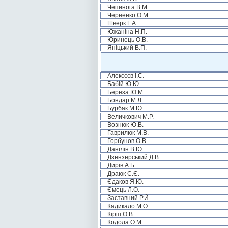
Чепинога В.М.
Черненко О.М.
Шверк Г.А.
Южаніна Н.П.
Юринець О.В.
Яніцький В.П.
Алексєєв І.С.
Бабій Ю.Ю.
Береза Ю.М.
Бондар М.Л.
Бурбак М.Ю.
Величкович М.Р.
Вознюк Ю.В.
Гаврилюк М.В.
Горбунов О.В.
Данілін В.Ю.
Дзензерський Д.В.
Дирів А.Б.
Драюк С.Є.
Єдаков Я.Ю.
Ємець Л.О.
Заставний Р.Й.
Кадикало М.О.
Кірш О.В.
Кодола О.М.