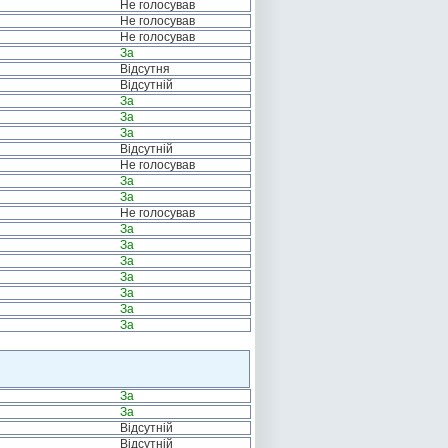
Не голосував
Не голосував
Не голосував
За
Відсутня
Відсутній
За
За
За
Відсутній
Не голосував
За
За
Не голосував
За
За
За
За
За
За
За
За
За
Відсутній
Відсутній