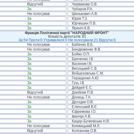
Відсутній
Червакова О.В.
За
Чубаров Р.А.
Не голосував
Шинькович А.В.
За
Юрик Т.З.
За
Юрчишин П.В.
За
Яриніч К.В.
Фракція Політичної партії "НАРОДНИЙ ФРОНТ"
Кількість депутатів: 81
За:54 Проти:0 Утрималися:0 Не голосували:21 Відсутні:6
Не голосував
Бабенко В.Б.
Не голосував
Бендюженко Ф.В.
За
Бойко О.П.
За
Бриченко І.В.
За
Васюник І.В.
За
Висоцький С.В.
За
Войцеховська С.М.
За
Геращенко А.Ю.
За
Гузь І.В.
За
Дейдей Є.С.
Відсутній
Дзюблик П.В.
Не голосував
Донець Т.А.
За
Дроздик О.В.
За
Єленський В.Є.
За
Єфремова І.О.
За
Іванчук А.В.
За
Кацер-Бучковська Н.В.
Не голосував
Княжицький М.Л.
Відсутній
Колганова О.В.