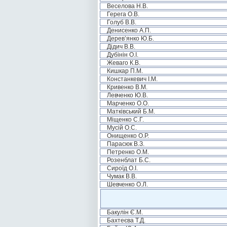
Веселова Н.В.
Герега О.В.
Голуб В.В.
Денисенко А.П.
Дерев’янко Ю.Б.
Дідич В.В.
Дубінін О.І.
Жеваго К.В.
Кишкар П.М.
Констанкевич І.М.
Кривенко В.М.
Левченко Ю.В.
Марченко О.О.
Матківський Б.М.
Міщенко С.Г.
Мусій О.С.
Онищенко О.Р.
Парасюк В.З.
Петренко О.М.
Розенблат Б.С.
Сироїд О.І.
Чумак В.В.
Шевченко О.Л.
Бакулін Є.М.
Бахтеєва Т.Д.