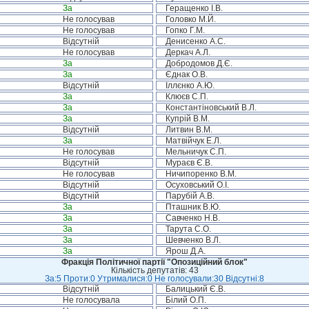
За
Геращенко І.В.
Не голосував
Головко М.Й.
Не голосував
Гопко Г.М.
Відсутній
Денисенко А.С.
Не голосував
Деркач А.Л.
За
Добродомов Д.Є.
За
Єднак О.В.
Відсутній
Іллєнко А.Ю.
За
Клюєв С.П.
За
Константіновський В.Л.
За
Купрій В.М.
Відсутній
Литвин В.М.
За
Матвійчук Е.Л.
Не голосував
Мельничук С.П.
Відсутній
Мураєв Є.В.
Не голосував
Ничипоренко В.М.
Відсутній
Осуховський О.І.
Відсутній
Парубій А.В.
За
Пташник В.Ю.
За
Савченко Н.В.
За
Тарута С.О.
За
Шевченко В.Л.
За
Ярош Д.А.
Фракція Політичної партії "Опозиційний блок"
Кількість депутатів: 43
За:5 Проти:0 Утрималися:0 Не голосували:30 Відсутні:8
Відсутній
Балицький Є.В.
Не голосувала
Білий О.П.