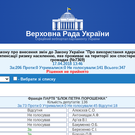
Верховна Рада України
Офіційний вебпортал парламенту України
кону про внесення змін до Закону України "Про використання ядерно
пенсації ризику населенню, яке проживає на території зон спостер
громадах (№7369)
17.04.2018 13:46
За:206 Проти:0 Утрималися:0 Не голосували:141 Всього:347
Рішення не прийнято
- Вибрати зі списку
Фракція ПАРТІЇ "БЛОК ПЕТРА ПОРОШЕНКА"
Кількість депутатів: 136
За:73 Проти:0 Утрималися:0 Не голосували:45 Відсутні:18
Відсутня
Алєксєєв С.О.
Не голосував
Антонищак А.Ф.
Не голосував
Ар’єв В.І.
Не голосував
Бакуменко О.Б.
За
Березенко С.І.
За
Білозір О.В.