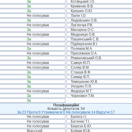
За
Котвіцький І.О.
За
Кривенко В.В.
За
Кришин О.Ю.
Не голосував
Лапін І.О.
За
Ледовських О.В.
Не голосував
Лук’янчук Р.В.
За
Масоріна О.С.
Не голосував
Медуниця О.В.
За
Пашинський С.В.
Не голосував
Підберезняк В.І.
За
Поляков М.А.
Не голосував
Присяжнюк О.А.
За
Романовський О.В.
Не голосував
Савчук Ю.П.
Не голосував
Соляр В.М.
За
Сташук В.Ф.
За
Сюмар В.П.
За
Тимошенко Ю.В.
За
Унгурян П.Я.
Не голосував
Федорук М.Т.
За
Чорновол Т.М.
За
Позафракційні
Кількість депутатів: 54
За:23 Проти:0 Утрималися:0 Не голосували:14 Відсутні:17
Не голосував
Балога І.І.
Не голосував
Батенко Т.І.
Не голосував
Береза Б.Ю.
Відсутній
Бублик Ю.В.