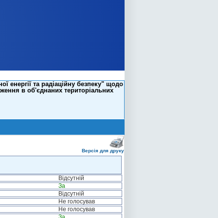
ї енергії та радіаційну безпеку" щодо
еження в об'єднаних територіальних
Версія для друку
Відсутній
За
Відсутній
Не голосував
Не голосував
За