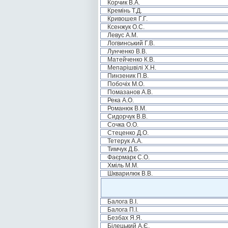
Корчик В.А.
Кремінь Т.Д.
Кривошея Г.Г.
Ксенжук О.С.
Левус А.М.
Логвинський Г.В.
Лунченко В.В.
Матейченко К.В.
Мепарішвілі Х.Н.
Пинзеник П.В.
Побочіх М.О.
Помазанов А.В.
Река А.О.
Романюк В.М.
Сидорчук В.В.
Сочка О.О.
Стеценко Д.О.
Тетерук А.А.
Тимчук Д.Б.
Фаєрмарк С.О.
Хміль М.М.
Шкварилюк В.В.
Балога В.І.
Балога П.І.
Безбах Я.Я.
Білецький А.Є.