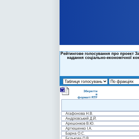
Рейтингове голосування про проект За
надання соціально-економічної ком
Зберегти
в
форматі RTF
Агафонова Н.В.
Андрієвський Д.Й.
Арешонков В.Ю.
Артюшенко І.А.
Барна О.С.
Бєлькова О.В.