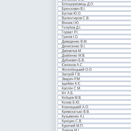
Білоцерковець Д.О.
Брензович В.І.
Буглак Ю.О.
Валентиров С.В.
Вінник І.Ю.
Голубов Д.І.
Горват Р.І.
Гринів І.О.
Давиденко В.М.
Денисенко В.І.
Джемілєв М. .
Довбенко М.В.
Дубневич Б.В.
Євлахов А.С.
Жолобецький О.О.
Загорій Г.В.
Зварич Р.М.
Іщейкін К.Є.
Каплін С.М.
Кіт А.Б.
Кобцев М.В.
Козир Б.Ю.
Корнацький А.О.
Кривохатько В.В.
Кузьменко А.І.
Куніцин С.В.
Курячий М.П.
Лаврик М.І.