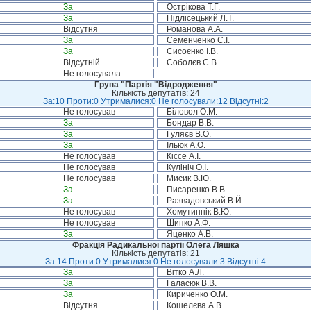
За
Острікова Т.Г.
За
Підлісецький Л.Т.
Відсутня
Романова А.А.
За
Семенченко С.І.
За
Сисоєнко І.В.
Відсутній
Соболєв Є.В.
Не голосувала
Група "Партія "Відродження"
Кількість депутатів: 24
За:10 Проти:0 Утрималися:0 Не голосували:12 Відсутні:2
Не голосував
Біловол О.М.
За
Бондар В.В.
За
Гуляєв В.О.
За
Ільюк А.О.
Не голосував
Кіссе А.І.
Не голосував
Кулініч О.І.
Не голосував
Мисик В.Ю.
За
Писаренко В.В.
За
Развадовський В.Й.
Не голосував
Хомутиннік В.Ю.
Не голосував
Шипко А.Ф.
За
Яценко А.В.
Фракція Радикальної партії Олега Ляшка
Кількість депутатів: 21
За:14 Проти:0 Утрималися:0 Не голосували:3 Відсутні:4
За
Вітко А.Л.
За
Галасюк В.В.
За
Кириченко О.М.
Відсутня
Кошелєва А.В.