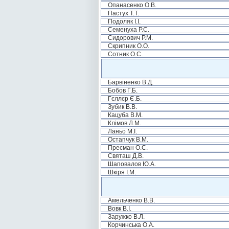
Опанасенко О.В.
Пастух Т.Т.
Подоляк І.І.
Семенуха Р.С.
Сидорович Р.М.
Скрипник О.О.
Сотник О.С.
Барвіненко В.Д.
Бобов Г.Б.
Гєллєр Є.Б.
Зубик В.В.
Кацуба В.М.
Клімов Л.М.
Ланьо М.І.
Остапчук В.М.
Пресман О.С.
Святаш Д.В.
Шаповалов Ю.А.
Шкіря І.М.
Амельченко В.В.
Вовк В.І.
Заружко В.Л.
Корчинська О.А.