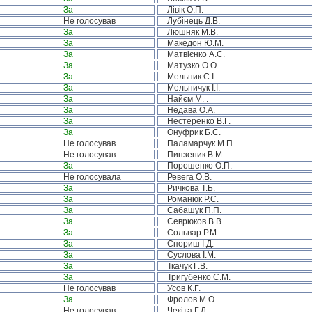
За
Лівік О.П.
Не голосував
Лубінець Д.В.
За
Люшняк М.В.
За
Македон Ю.М.
За
Матвієнко А.С.
За
Матузко О.О.
За
Мельник С.І.
За
Мельничук І.І.
За
Найєм М. .
За
Недава О.А.
За
Нестеренко В.Г.
За
Онуфрик Б.С.
Не голосував
Паламарчук М.П.
Не голосував
Пинзеник В.М.
За
Порошенко О.П.
Не голосувала
Ревега О.В.
За
Ричкова Т.Б.
За
Романюк Р.С.
За
Сабашук П.П.
За
Севрюков В.В.
За
Сольвар Р.М.
За
Спориш І.Д.
За
Суслова І.М.
За
Ткачук Г.В.
За
Тригубенко С.М.
Не голосував
Усов К.Г.
За
Фролов М.О.
Не голосував
Чекіта Г.Л.