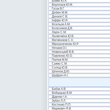
Бойко Ю.А.
Воропаєв Ю.М.
Гусак В.Г.
Добкін М.М.
Дунаєв С.В.
Іоффе Ю.Я.
Кісельов А.М.
Колєсніков Д.В.
Ларін С.М.
Льовочкіна Ю.В.
Матвієнков С.А.
Мірошниченко Ю.Р.
Нечаєв О.І.
Новинський В.В.
Павленко Ю.О.
Папієв М.М.
Сажко С.М.
Солод Ю.В.
Шпенов Д.Ю.
Шуфрич Н.І.
Бабак А.В.
Войціцька В.М.
Діденко І.А.
Зубач Л.Л.
Костенко П.П.
Маркевич Я.В.