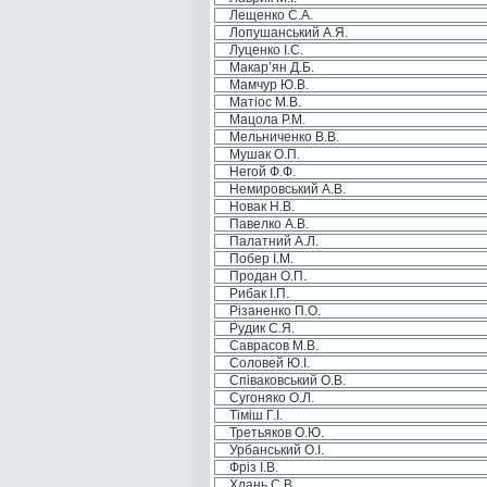
Лещенко С.А.
Лопушанський А.Я.
Луценко І.С.
Макар’ян Д.Б.
Мамчур Ю.В.
Матіос М.В.
Мацола Р.М.
Мельниченко В.В.
Мушак О.П.
Негой Ф.Ф.
Немировський А.В.
Новак Н.В.
Павелко А.В.
Палатний А.Л.
Побер І.М.
Продан О.П.
Рибак І.П.
Різаненко П.О.
Рудик С.Я.
Саврасов М.В.
Соловей Ю.І.
Співаковський О.В.
Сугоняко О.Л.
Тіміш Г.І.
Третьяков О.Ю.
Урбанський О.І.
Фріз І.В.
Хлань С.В.