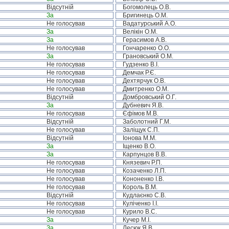
Відсутній
Богомолець О.В.
За
Бригинець О.М.
Не голосував
Вадатурський А.О.
За
Велікін О.М.
За
Герасимов А.В.
Не голосував
Гончаренко О.О.
За
Грановський О.М.
Не голосував
Гудзенко В.І.
Не голосував
Демчак Р.Є.
Не голосував
Дехтярчук О.В.
Не голосував
Дмитренко О.М.
Відсутній
Домбровський О.Г.
За
Дубневич Я.В.
Не голосував
Єфімов М.В.
Відсутній
Заболотний Г.М.
Не голосував
Заліщук С.П.
Відсутній
Іонова М.М.
За
Іщенко В.О.
За
Карпунцов В.В.
Не голосував
Князевич Р.П.
Не голосував
Козаченко Л.П.
Не голосував
Кононенко І.В.
Не голосував
Король В.М.
Відсутній
Кудлаєнко С.В.
Не голосував
Куліченко І.І.
Не голосував
Курило В.С.
За
Кучер М.І.
За
Лесюк Я.В.