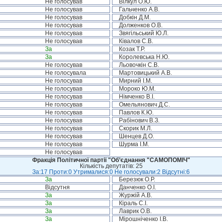
Не голосував
Вілкул О.Ю.
Не голосував
Гальченко А.В.
Не голосував
Добкін Д.М.
Не голосував
Долженков О.В.
Не голосував
Звягільський Ю.Л.
Не голосував
Ківалов С.В.
За
Козак Т.Р.
За
Королевська Н.Ю.
Не голосував
Льовочкін С.В.
Не голосувала
Мартовицький А.В.
Не голосував
Мирний І.М.
Не голосував
Мороко Ю.М.
Не голосував
Німченко В.І.
Не голосував
Омельянович Д.С.
Не голосував
Павлов К.Ю.
Не голосував
Рабінович В.З.
Не голосував
Скорик М.Л.
Не голосував
Шенцев Д.О.
Не голосував
Шурма І.М.
Не голосував
Фракція Політичної партії "Об’єднання "САМОПОМІЧ"
Кількість депутатів: 25
За:17 Проти:0 Утрималися:0 Не голосували:2 Відсутні:6
За
Березюк О.Р.
Відсутня
Данченко О.І.
За
Журжій А.В.
За
Кіраль С.І.
За
Лаврик О.В.
За
Мірошніченко І.В.