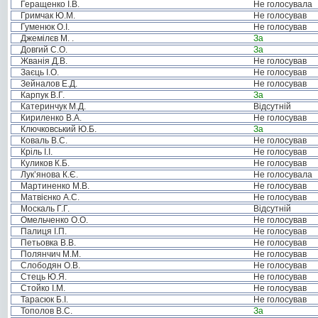
Геращенко І.В.
Не голосувала
Гримчак Ю.М.
Не голосував
Гуменюк О.І.
Не голосував
Джемілєв М. .
За
Довгий С.О.
За
Жванія Д.В.
Не голосував
Заєць І.О.
Не голосував
Зейналов Е.Д.
Не голосував
Карпук В.Г.
За
Катеринчук М.Д.
Відсутній
Кириленко В.А.
Не голосував
Ключковський Ю.Б.
За
Коваль В.С.
Не голосував
Кріль І.І.
Не голосував
Куликов К.Б.
Не голосував
Лук’янова К.Є.
Не голосувала
Мартиненко М.В.
Не голосував
Матвієнко А.С.
Не голосував
Москаль Г.Г.
Відсутній
Омельченко О.О.
Не голосував
Палиця І.П.
Не голосував
Петьовка В.В.
Не голосував
Полянчич М.М.
Не голосував
Слободян О.В.
Не голосував
Стець Ю.Я.
Не голосував
Стойко І.М.
Не голосував
Тарасюк Б.І.
Не голосував
Тополов В.С.
За