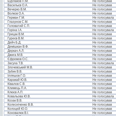
Бурлаков П.М.
Не голосував
Васильєв О.А.
Не голосував
Вечерко В.М.
Не голосував
Волков О.А.
Не голосував
Герман Г.М.
Не голосувала
Глазунов С.М.
Не голосував
Головатий С.П.
Не голосував
Горіна І.А.
Не голосувала
Грицак В.М.
Не голосував
Гуреєв В.М.
Не голосував
Дейч Б.Д.
Не голосував
Демішкан В.Ф.
Не голосував
Деркач А.Л.
Не голосував
Джига М.В.
Не голосував
Єфремов О.С.
Не голосував
Засуха Т.В.
Не голосувала
Злочевський М.В.
Не голосував
Зубик В.В.
Не голосував
Ілляшов Г.О.
Не голосував
Каракай Ю.В.
Не голосував
Ківалов С.В.
Не голосував
Климець П.А.
Не голосував
Клюєв А.П.
Не голосував
Ковальова Ю.В.
Не голосувала
Козак В.В.
Не голосував
Колесніченко В.В.
Не голосував
Колоцей Ю.О.
Не голосував
Коновалюк В.І.
Не голосував