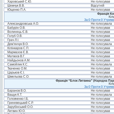
Харовський С.Ю.
Не голосував
Шемчук В.В.
Відсутній
Ющенко П.А.
Не голосував
Фракція Ком
Кіл
За:0 Проти:0 Утрима
Александровська А.О.
Не голосувала
Бабурін О.В.
Не голосував
Волинець Є.В.
Не голосував
Голуб О.В.
Не голосував
Грач Л.І.
Не голосував
Дем’янчук В.О.
Не голосувала
Кілінкаров С.П.
Не голосував
Мармазов Є.В.
Не голосував
Матвєєв В.Г.
Не голосував
Найдьонов А.М.
Не голосував
Самойлик К.С.
Не голосувала
Ткаченко О.М.
Не голосував
Царьков Є.І.
Не голосував
Шмельова С.О.
Не голосувала
Фракція “Блок Литвина” (Народна Парті
Кіл
За:0 Проти:0 Утрима
Баранов В.О.
Не голосував
Ващук К.Т.
Не голосувала
Головченко І.Б.
Не голосував
Гриневецький С.Р.
Не голосував
Зарубінський О.О.
Не голосував
Литвин Ю.О.
Не голосував