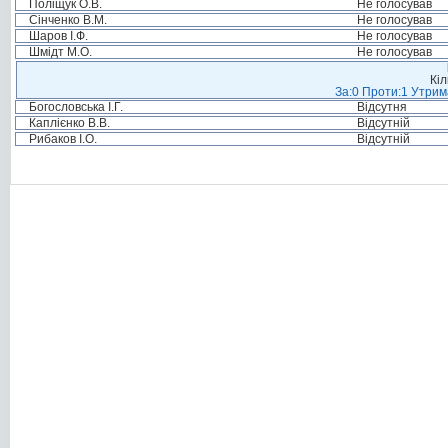
Поліщук О.В.
Не голосував
Сінченко В.М.
Не голосував
Шаров І.Ф.
Не голосував
Шмідт М.О.
Не голосував
Кіл
За:0 Проти:1 Утрим
Богословська І.Г.
Відсутня
Каплієнко В.В.
Відсутній
Рибаков І.О.
Відсутній