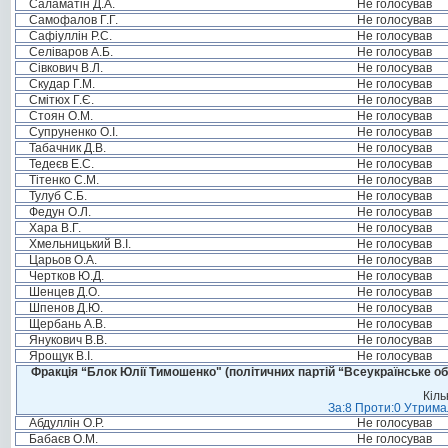
Саламатін Д.А.
Не голосував
Самофалов Г.Г.
Не голосував
Сафіуллін Р.С.
Не голосував
Селіваров А.Б.
Не голосував
Сівкович В.Л.
Не голосував
Скудар Г.М.
Не голосував
Смітюх Г.Є.
Не голосував
Стоян О.М.
Не голосував
Супруненко О.І.
Не голосував
Табачник Д.В.
Не голосував
Тедеєв Е.С.
Не голосував
Тітенко С.М.
Не голосував
Тулуб С.Б.
Не голосував
Федун О.Л.
Не голосував
Хара В.Г.
Не голосував
Хмельницький В.І.
Не голосував
Царьов О.А.
Не голосував
Чертков Ю.Д.
Не голосував
Шенцев Д.О.
Не голосував
Шпенов Д.Ю.
Не голосував
Щербань А.В.
Не голосував
Янукович В.В.
Не голосував
Ярощук В.І.
Не голосував
Фракція “Блок Юлії Тимошенко" (політичних партій “Всеукраїнське об
Кіль
За:8 Проти:0 Утримал
Абдуллін О.Р.
Не голосував
Бабаєв О.М.
Не голосував