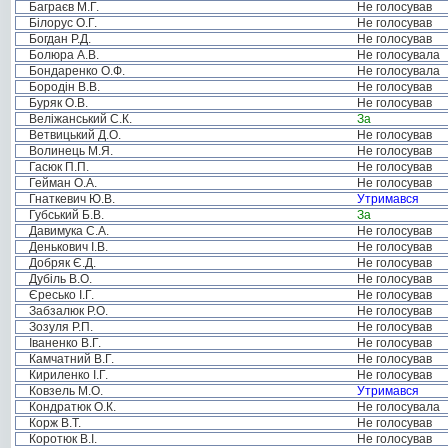
Баграєв М.Г.
Не голосував
Білорус О.Г.
Не голосував
Богдан Р.Д.
Не голосував
Болюра А.В.
Не голосувала
Бондаренко О.Ф.
Не голосувала
Бородін В.В.
Не голосував
Буряк О.В.
Не голосував
Веліжанський С.К.
За
Ветвицький Д.О.
Не голосував
Волинець М.Я.
Не голосував
Гасюк П.П.
Не голосував
Гейман О.А.
Не голосував
Гнаткевич Ю.В.
Утримався
Губський Б.В.
За
Давимука С.А.
Не голосував
Денькович І.В.
Не голосував
Добряк Є.Д.
Не голосував
Дубіль В.О.
Не голосував
Єресько І.Г.
Не голосував
Забзалюк Р.О.
Не голосував
Зозуля Р.П.
Не голосував
Іваненко В.Г.
Не голосував
Камчатний В.Г.
Не голосував
Кириленко І.Г.
Не голосував
Ковзель М.О.
Утримався
Кондратюк О.К.
Не голосувала
Корж В.Т.
Не голосував
Коротюк В.І.
Не голосував