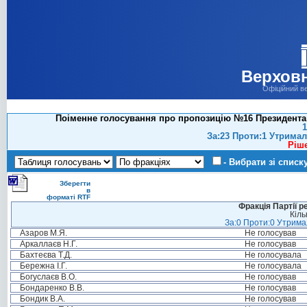
Верховн
Офіційний в
Поіменне голосування про пропозицію №16 Президента У
1
За:23 Проти:1 Утримал
Ріш
- Вибрати зі списк
Зберегти
в
форматі RTF
Фракція Партії р
Кіль
За:0 Проти:0 Утримал
Азаров М.Я.
Не голосував
Аркаллаєв Н.Г.
Не голосував
Бахтеєва Т.Д.
Не голосувала
Бережна І.Г.
Не голосувала
Богуслаєв В.О.
Не голосував
Бондаренко В.В.
Не голосував
Бондик В.А.
Не голосував