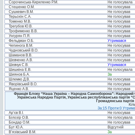
Сорочинська-Кириленко Р.М.
Не голосувала
Стешенко О.М.
Не голосував
Сушкевич В.М.
Не голосував
Терьохін С.А.
Не голосував
Томенко М.В.
Не голосував
Трегубов Ю.В.
Не голосував
Трофименко В.В.
Не голосував
Унгурян П.Я.
Не голосував
Фельдман О.Б.
Утримався
Чепинога В.М.
Не голосував
Чудновський В.О.
Не голосував
Шаманов В.В.
Не голосував
Шевченко А.В.
Не голосував
Шевчук С.В.
Утримався
Шишкіна Е.В.
Не голосувала
Шиянов Б.А.
За
Шлемко Д.В.
Не голосував
Яворівський В.О.
Не голосував
Яценко А.В.
Не голосував
Фракція Блоку “Наша Україна – Народна Самооборона”: Народний Со
Українська Народна Партія, Українська республіканська партія “
Громадянська партія 
Кіл
За:15 Проти:0 Утрима
Ар’єв В.І.
Не голосував
Білозір О.В.
Не голосувала
Бондар О.М.
Не голосував
Бут Ю.А.
Відсутній
В’язівський В.М.
За