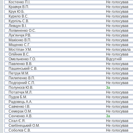
Костенко П.І.
Не голосував
Кравчук В.П.
Не голосував
Крук Ю.Б.
Не голосував
Курило В.С.
Не голосував
Курпіль С.В.
Не голосував
Левцун В.І.
Не голосував
Логвиненко О.С.
Не голосував
Лук’янчук Р.В.
Не голосував
Макієнко В.П.
Не голосував
Міщенко С.Г.
Не голосував
Мостіпан У.М.
Не голосувала
Олійник В.С.
Не голосував
Омельченко Г.О.
Відсутній
Павленко В.В.
Не голосував
Пашинський С.В.
Не голосував
Петрук М.М.
Не голосував
Пилипенко В.П.
Не голосував
Подгорний С.П.
Не голосував
Полунєєв Ю.В.
За
Потапчук М.Л.
Не голосував
Пудов Б.М.
Не голосував
Радовець А.А.
Не голосував
Савченко І.В.
Не голосував
Семерак О.М.
Не голосував
Сенченко А.В.
За
Сігал Є.Я.
Не голосував
Скибінецький О.М.
Не голосував
Соболєв С.В.
Не голосував