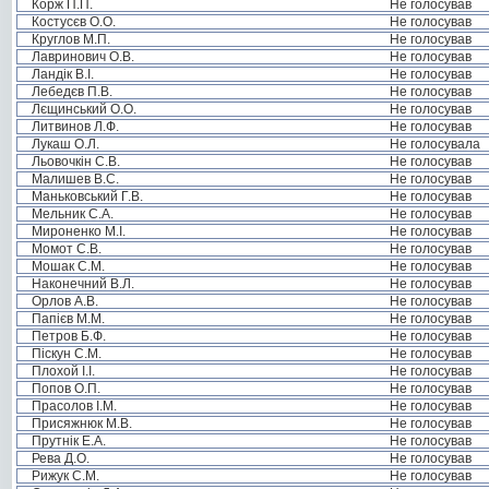
Корж П.П.
Не голосував
Костусєв О.О.
Не голосував
Круглов М.П.
Не голосував
Лавринович О.В.
Не голосував
Ландік В.І.
Не голосував
Лебедєв П.В.
Не голосував
Лєщинський О.О.
Не голосував
Литвинов Л.Ф.
Не голосував
Лукаш О.Л.
Не голосувала
Льовочкін С.В.
Не голосував
Малишев В.С.
Не голосував
Маньковський Г.В.
Не голосував
Мельник С.А.
Не голосував
Мироненко М.І.
Не голосував
Момот С.В.
Не голосував
Мошак С.М.
Не голосував
Наконечний В.Л.
Не голосував
Орлов А.В.
Не голосував
Папієв М.М.
Не голосував
Петров Б.Ф.
Не голосував
Піскун С.М.
Не голосував
Плохой І.І.
Не голосував
Попов О.П.
Не голосував
Прасолов І.М.
Не голосував
Присяжнюк М.В.
Не голосував
Прутнік Е.А.
Не голосував
Рева Д.О.
Не голосував
Рижук С.М.
Не голосував