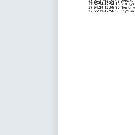
17:51:37-17:52:48
Бондар 
17:52:54-17:54:18
Заліщук 
17:54:29-17:55:30
Левченк
17:55:39-17:56:59
Крулько 