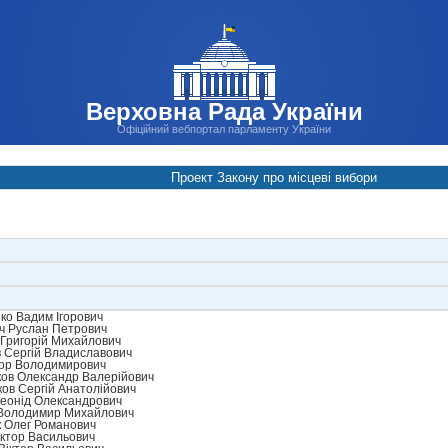
Верховна Рада України
Офіційний вебпортал парламенту України
Проект Закону про місцеві вибори
ко Вадим Ігорович
ч Руслан Петрович
Григорій Михайлович
 Сергій Владиславович
гор Володимирович
ов Олександр Валерійович
ов Сергій Анатолійович
еонід Олександрович
Володимир Михайлович
 Олег Романович
ктор Васильович