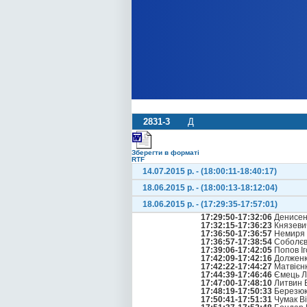
2831-3
Д
Зберегти в форматі
RTF
14.07.2015 р. - (18:00:11-18:40:17)
18.06.2015 р. - (18:00:13-18:12:04)
18.06.2015 р. - (17:29:35-17:57:01)
17:29:50-17:32:06
Денисен
17:32:15-17:36:23
Князеви
17:36:50-17:36:57
Немиря 
17:36:57-17:38:54
Соболєв
17:39:06-17:42:05
Попов І
17:42:09-17:42:16
Долженк
17:42:22-17:44:27
Матвієнк
17:44:39-17:46:46
Ємець Л
17:47:00-17:48:10
Литвин 
17:48:19-17:50:33
Березюк
17:50:41-17:51:31
Чумак Ві