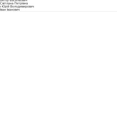
Віктор Васильович
Світлана Петрівна
о Юрій Володимирович
Іван Іванович