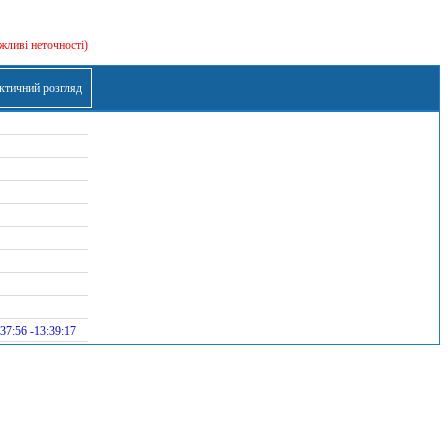
жливі неточності)
ктичний розгляд
37:56 -13:39:17