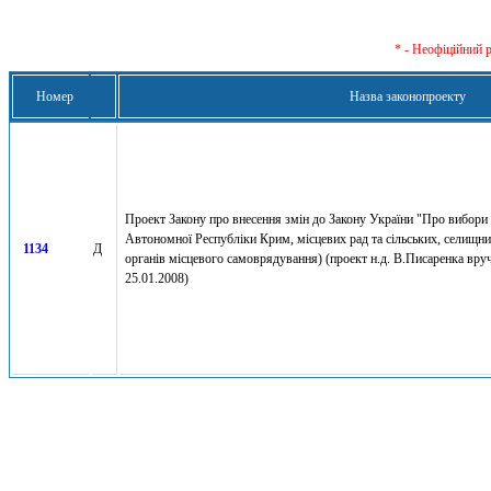
* - Неофіційний 
Номер
Назва законопроекту
Проект Закону про внесення змін до Закону України "Про вибори 
Автономної Республіки Крим, місцевих рад та сільських, селищни
1134
Д
органів місцевого самоврядування) (проект н.д. В.Писаренка вруч
25.01.2008)