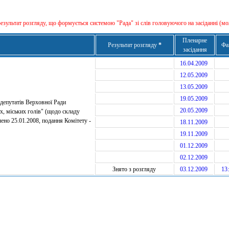
результат розгляду, що формується сиcтемою "Рада" зі слів головуючого на засіданні (мо
Пленарне
Результат розгляду
*
Фа
засідання
16.04.2009
12.05.2009
13.05.2009
19.05.2009
депутатів Верховної Ради
20.05.2009
х, міських голів" (щодо складу
ено 25.01.2008, подання Комітету -
18.11.2009
19.11.2009
01.12.2009
02.12.2009
Знято з розгляду
03.12.2009
13: