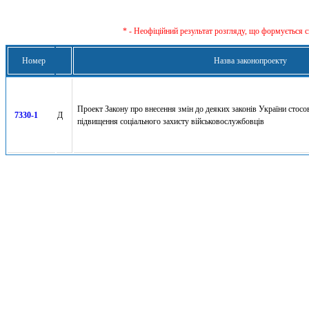
* - Неофіційний результат розгляду, що формується с
Номер
Назва законопроекту
Проект Закону про внесення змін до деяких законів України стосо
7330-1
Д
підвищення соціального захисту військовослужбовців