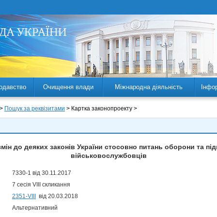
одавство
Очищення влади
Міжнародна діяльність
Інфо
 >
Пошук за реквізитами
> Картка законопроекту >
змін до деяких законів України стосовно питань оборони та пі
військовослужбовців
7330-1 від 30.11.2017
7 сесія VIII скликання
2351-VIII
від 20.03.2018
Альтернативний