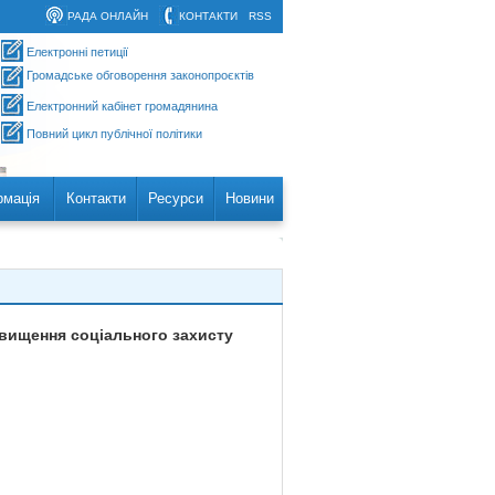
РАДА ОНЛАЙН
КОНТАКТИ
RSS
Електронні петиції
Громадське обговорення законопроєктів
Електронний кабінет громадянина
Повний цикл публічної політики
рмація
Контакти
Ресурси
Новини
двищення соціального захисту