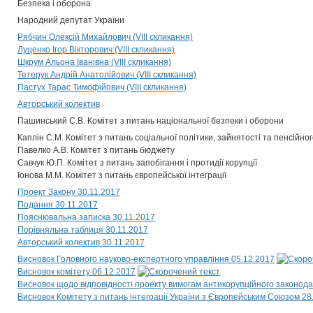
Безпека і оборона
Народний депутат України
Рябчин Олексій Михайлович (VIII скликання)
Луценко Ігор Вікторович (VIII скликання)
Шкрум Альона Іванівна (VIII скликання)
Тетерук Андрій Анатолійович (VIII скликання)
Пастух Тарас Тимофійович (VIII скликання)
Авторський колектив
Пашинський С.В. Комітет з питань національної безпеки і оборони
Каплін С.М. Комітет з питань соціальної політики, зайнятості та пенсійн
Павелко А.В. Комітет з питань бюджету
Савчук Ю.П. Комітет з питань запобігання і протидії корупції
Іонова М.М. Комітет з питань європейської інтеграції
Проект Закону 30.11.2017
Подання 30.11.2017
Пояснювальна записка 30.11.2017
Порівняльна таблиця 30.11.2017
Авторський колектив 30.11.2017
Висновок Головного науково-експертного управління 05.12.2017
Висновок комітету 06.12.2017
Висновок щодо відповідності проекту вимогам антикорупційного законода
Висновок Комітету з питань інтеграції України з Європейським Союзом 28