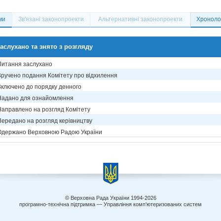
ми
Зв'язані законопроекти
Альтернативні законопроекти
Хронолог
аслухано та знято з розгляду
Питання заслухано
Вручено подання Комітету про відхилення
Включено до порядку денного
Надано для ознайомлення
Направлено на розгляд Комітету
Передано на розгляд керівництву
Одержано Верховною Радою України
© Верховна Рада України 1994-2026
програмно-технічна підтримка — Управління комп'ютеризованих систем