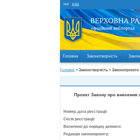
УКР
ENG
Головна
Законотворчість
Закон
Головна
> Законотворчість > Законопроекти
Проект Закону про внесення 
Номер, дата реєстрації:
Сесія реєстрації:
Включено до порядку денного:
Редакція законопроекту: