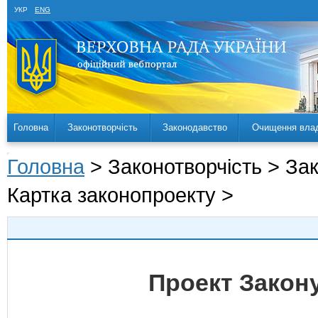
УКР
ENG
Головна
Законотворчість
Законодавство
Очищення вла
Головна
> Законотворчість > За
Картка законопроекту >
Проект Закону