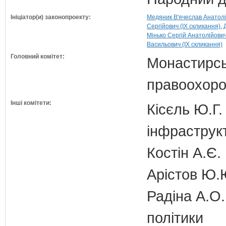
Ініціатор(и) законопроекту:
Медяник В'ячеслав Анатолі
Сергійович (IX скликання)
Мінько Сергій Анатолійович
Васильович (IX скликання)
Головний комітет:
Монастирськ
правоохоро
Інші комітети:
Кісєль Ю.Г.
інфраструк
Костін А.Є.
Арістов Ю.
Радіна А.О.
політики