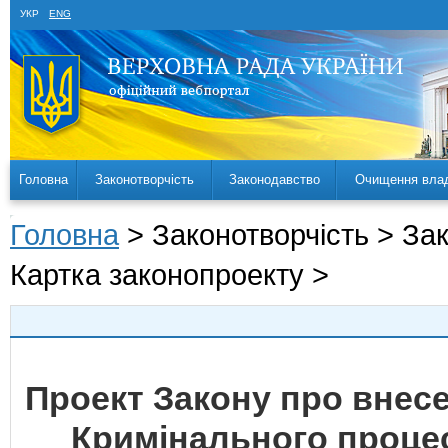
УКР
ENG
Головна
Законотворчість
Законодавство
Очищення вла
Головна
> Законотворчість > За
Картка законопроекту >
Проект Закону про внесе
Кримінального процес