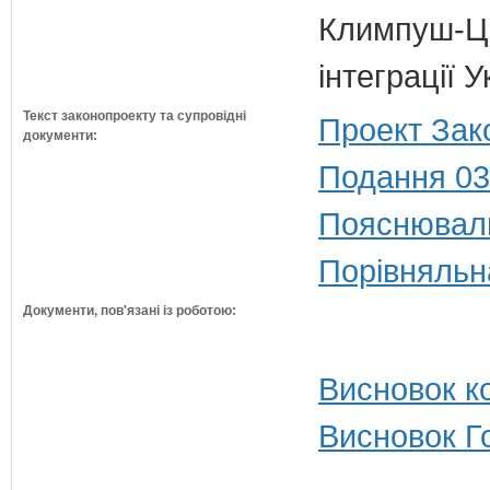
Климпуш-Ци
інтеграції
Текст законопроекту та супровідні
Проект Зак
документи:
Подання 03
Пояснюваль
Порівняльн
Документи, пов'язані із роботою:
Висновок ко
Висновок Г