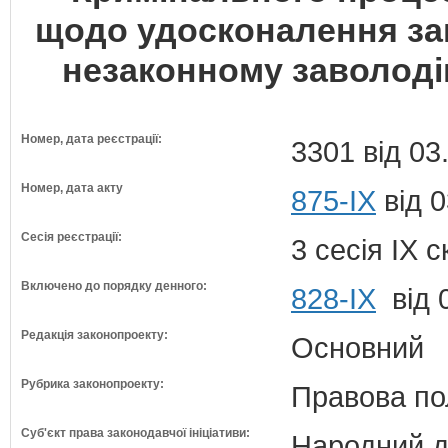
щодо удосконалення зак
незаконному заволод
Номер, дата реєстрації:
3301 від 03
Номер, дата акту
875-IX
від 0
Сесія реєстрації:
3 сесія IX 
Включено до порядку денного:
828-ІХ
від 
Редакція законопроекту:
Основний
Рубрика законопроекту:
Правова по
Суб'єкт права законодавчої ініціативи:
Народний д