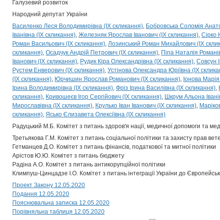
Галузевий розвиток
Народний депутат України
Василенко Леся Володимирівна (IX скликання)
Бобровська Соломія Анатол
Іванівна (IX скликання)
Железняк Ярослав Іванович (IX скликання)
Сірко 
Роман Васильович (IX скликання)
Лозинський Роман Михайлович (IX скли
скликання)
Осадчук Андрій Петрович (IX скликання)
Піпа Наталія Романів
Іванович (IX скликання)
Рудик Кіра Олександрівна (IX скликання)
Совсун І
Рустем Енверович (IX скликання)
Устінова Олександра Юріївна (IX склика
(IX скликання)
Юрчишин Ярослав Романович (IX скликання)
Іонова Марія
Ірина Володимирівна (IX скликання)
Фріз Ірина Василівна (IX скликання)
скликання)
Кривошеєв Ігор Сергійович (IX скликання)
Шкрум Альона Іванів
Мирославівна (IX скликання)
Крулько Іван Іванович (IX скликання)
Маріко
скликання)
Ясько Єлизавета Олексіївна (IX скликання)
Радуцький М.Б. Комітет з питань здоров'я нації, медичної допомоги та м
Третьякова Г.М. Комітет з питань соціальної політики та захисту прав вет
Гетманцев Д.О. Комітет з питань фінансів, податкової та митної політики
Арістов Ю.Ю. Комітет з питань бюджету
Радіна А.О. Комітет з питань антикорупційної політики
Климпуш-Цинцадзе І.О. Комітет з питань інтеграції України до Європейсь
Проект Закону 12.05.2020
Подання 12.05.2020
Пояснювальна записка 12.05.2020
Порівняльна таблиця 12.05.2020