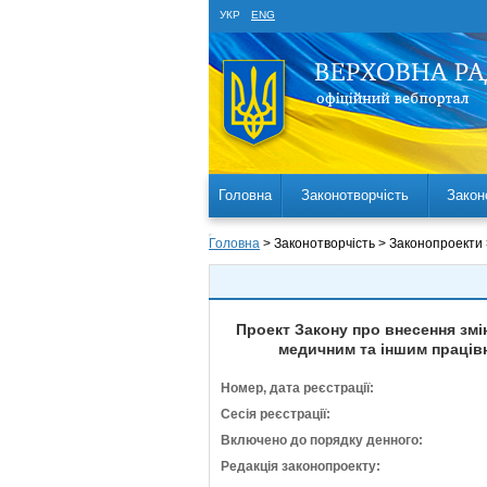
УКР
ENG
Головна
Законотворчість
Закон
Головна
> Законотворчість > Законопроекти
Проект Закону про внесення змі
медичним та іншим працівн
Номер, дата реєстрації:
Сесія реєстрації:
Включено до порядку денного:
Редакція законопроекту: