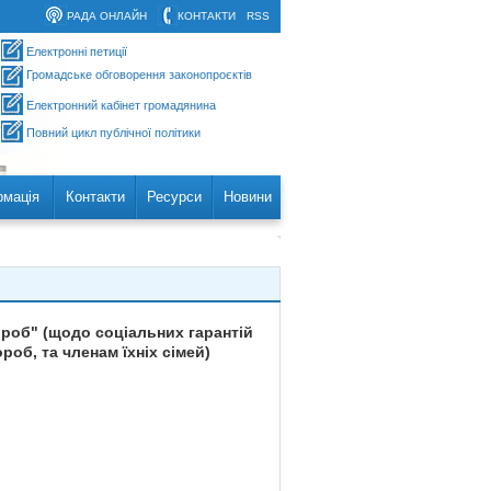
РАДА ОНЛАЙН
КОНТАКТИ
RSS
Електронні петиції
Громадське обговорення законопроєктів
Електронний кабінет громадянина
Повний цикл публічної політики
рмація
Контакти
Ресурси
Новини
ороб" (щодо соціальних гарантій
об, та членам їхніх сімей)