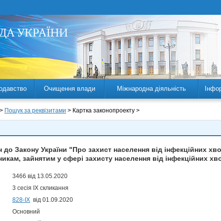
одавство
Очищення влади
Міжнародна діяльність
Інфо
 >
Пошук за реквізитами
> Картка законопроекту >
н до Закону України "Про захист населення від інфекційних хв
икам, зайнятим у сфері захисту населення від інфекційних хвор
3466 від 13.05.2020
3 сесія IX скликання
828-ІХ
від 01.09.2020
Основний