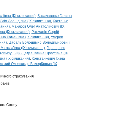
іївна (IX скликання)
Васильченко Галина
Юлія Леонідівна (IX скликання)
Костенко
кання)
Макаров Олег Анатолійович (IX
на (IX скликання)
Рахманін Сергій
нна Романівна (IX скликання)
Умєров
ння)
Цабаль Володимир Володимирович
 Миколаївна (IX скликання)
Геращенко
Климпуш-Цинцадзе Іванна Орестівна (IX
на (IX скликання)
Констанкевич Ірина
вський Олександр Валерійович (IX
едичного страхування
еранів
кого Союзу