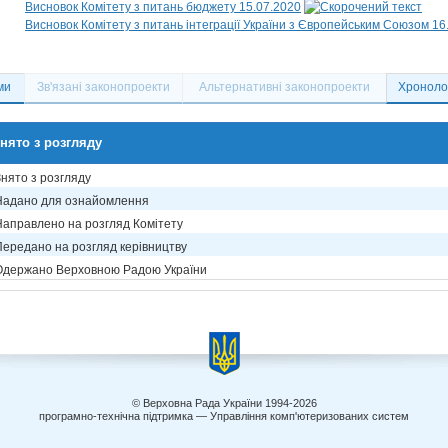
Висновок Комітету з питань бюджету 15.07.2020
Висновок Комітету з питань інтеграції України з Європейським Союзом 16
ми
Зв'язані законопроекти
Альтернативні законопроекти
Хронолог
нято з розгляду
Знято з розгляду
Надано для ознайомлення
Направлено на розгляд Комітету
Передано на розгляд керівництву
Одержано Верховною Радою України
© Верховна Рада України 1994-2026
програмно-технічна підтримка — Управління комп'ютеризованих систем