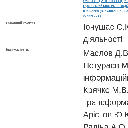
Олегович (IX скликання)
Ме
Бужанський Максим Аркадій
Юрійович (IX скликання)
За
скликання)
Головний комітет:
Іонушас С.К
діяльності
Інші комітети:
Маслов Д.В.
Потураєв М.
інформаційн
Крячко М.В.
трансформа
Арістов Ю.
Радіна А.О.