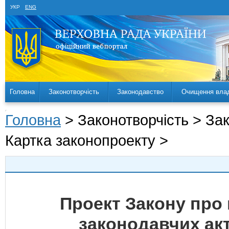
УКР
ENG
Головна
Законотворчість
Законодавство
Очищення вла
Головна
> Законотворчість > За
Картка законопроекту >
Проект Закону про 
законодавчих ак