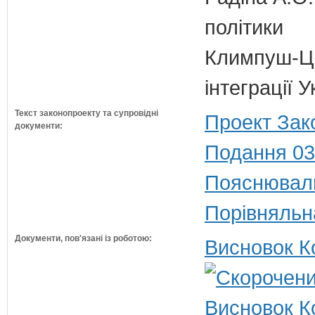
політики
Климпуш-Ци
інтеграції 
Текст законопроекту та супровідні
Проект Зак
документи:
Подання 03
Пояснюваль
Порівняльн
Документи, пов'язані із роботою:
Висновок К
Висновок Ко